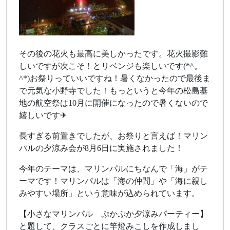
その後の花火も最高に美しかったです。花火撮影難
しいですが次こそ！とリベンジも楽しいです(*^。
^*)お祭りっていいですね！暑くなかったので最後ま
で元気な小野寺でした！もっというと今年の松島基
地の航空祭は10月に開催になったので暑くないので
嬉しいです✈
長すぎる前置きでしたが、お祭りと言えば！マリン
パルの夕涼み会が8月6日に実施されました！
今年のテーマは、マリンパルにちなんで「海」がテ
ーマです！マリンパルは「海の仲間」や「海に親し
みやすい場所」という意味が込められています。
【小さなマリンパル ぷかぷか夕涼みパーティー】
と題して、クラスごとに竿燈みこしを作成しまし