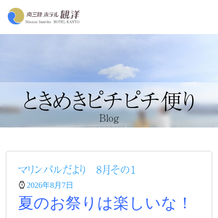
ときめきピチピチ便り
Blog
マリンパルだより 8月その１
2026年8月7日
夏のお祭りは楽しいな！