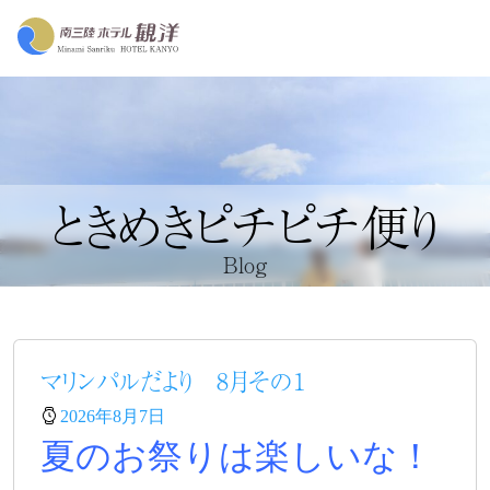
ときめきピチピチ便り
Blog
マリンパルだより 8月その１
2026年8月7日
夏のお祭りは楽しいな！