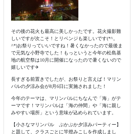
その後の花火も最高に美しかったです。花火撮影難
しいですが次こそ！とリベンジも楽しいです(*^。
^*)お祭りっていいですね！暑くなかったので最後ま
で元気な小野寺でした！もっというと今年の松島基
地の航空祭は10月に開催になったので暑くないので
嬉しいです✈
長すぎる前置きでしたが、お祭りと言えば！マリン
パルの夕涼み会が8月6日に実施されました！
今年のテーマは、マリンパルにちなんで「海」がテ
ーマです！マリンパルは「海の仲間」や「海に親し
みやすい場所」という意味が込められています。
【小さなマリンパル ぷかぷか夕涼みパーティー】
と題して、クラスごとに竿燈みこしを作成しまし