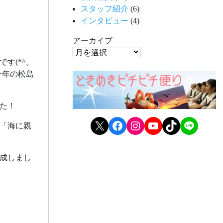
スタッフ紹介
(6)
インタビュー
(4)
アーカイブ
す(*^。
今年の松島
た！
X
Facebook
Instagram
YouTube
TikTok
LINE
「海に親
成しまし