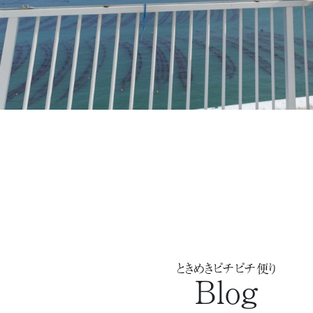
ときめきピチピチ便り
Blog