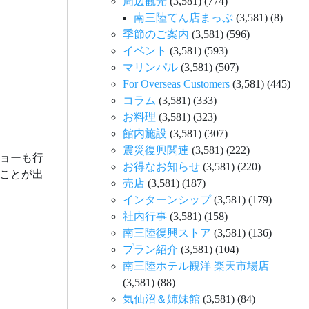
周辺観光
(3,581)
(774)
南三陸てん店まっぷ
(3,581)
(8)
季節のご案内
(3,581)
(596)
イベント
(3,581)
(593)
マリンパル
(3,581)
(507)
For Overseas Customers
(3,581)
(445)
コラム
(3,581)
(333)
お料理
(3,581)
(323)
館内施設
(3,581)
(307)
震災復興関連
(3,581)
(222)
ショーも行
お得なお知らせ
(3,581)
(220)
ことが出
売店
(3,581)
(187)
インターンシップ
(3,581)
(179)
社内行事
(3,581)
(158)
南三陸復興ストア
(3,581)
(136)
プラン紹介
(3,581)
(104)
南三陸ホテル観洋 楽天市場店
(3,581)
(88)
気仙沼＆姉妹館
(3,581)
(84)