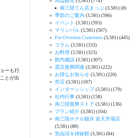
周辺観光
(3,581)
(774)
南三陸てん店まっぷ
(3,581)
(8)
季節のご案内
(3,581)
(596)
イベント
(3,581)
(593)
マリンパル
(3,581)
(507)
For Overseas Customers
(3,581)
(445)
コラム
(3,581)
(333)
お料理
(3,581)
(323)
館内施設
(3,581)
(307)
震災復興関連
(3,581)
(222)
ショーも行
お得なお知らせ
(3,581)
(220)
ことが出
売店
(3,581)
(187)
インターンシップ
(3,581)
(179)
社内行事
(3,581)
(158)
南三陸復興ストア
(3,581)
(136)
プラン紹介
(3,581)
(104)
南三陸ホテル観洋 楽天市場店
(3,581)
(88)
気仙沼＆姉妹館
(3,581)
(84)