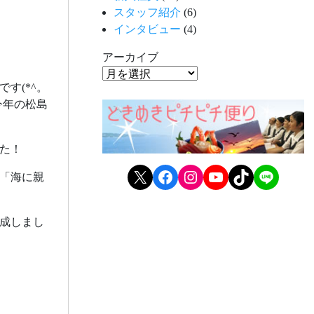
スタッフ紹介
(6)
インタビュー
(4)
アーカイブ
す(*^。
今年の松島
た！
X
Facebook
Instagram
YouTube
TikTok
LINE
「海に親
成しまし