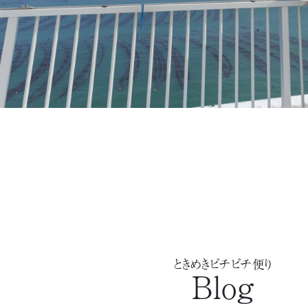
ときめきピチピチ便り
Blog