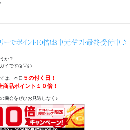
。
トリーでポイント10倍！お中元ギフト最終受付中♪
うか？
イです(≧▽≦)
５の付く日！
では、本日
全商品ポイント１０倍！
の機会をぜひお見逃しなく♪