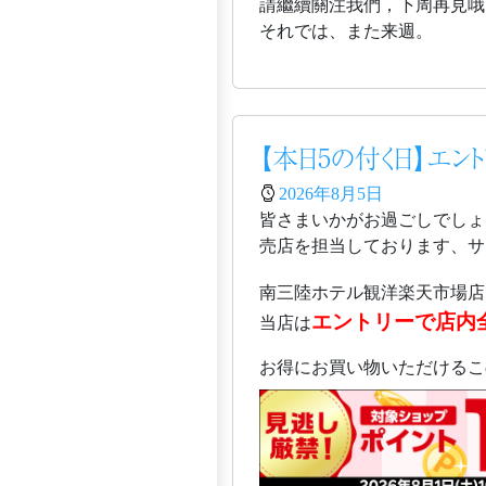
請繼續關注我們，下周再見哦
それでは、また来週。
【本日5の付く日】エン
2026年8月5日
皆さまいかがお過ごしでしょ
売店を担当しております、サガ
南三陸ホテル観洋楽天市場店
エントリーで店内
当店は
お得にお買い物いただけるこ