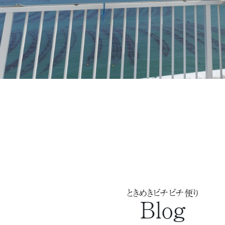
ときめきピチピチ便り
Blog