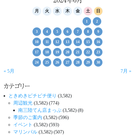
ー
シ
月
火
水
木
金
土
日
ョ
1
2
ン
3
4
5
6
7
8
9
10
11
12
13
14
15
16
17
18
19
20
21
22
23
24
25
26
27
28
29
30
« 5月
7月 »
カテゴリー
ときめきピチピチ便り
(3,582)
周辺観光
(3,582)
(774)
南三陸てん店まっぷ
(3,582)
(8)
季節のご案内
(3,582)
(596)
イベント
(3,582)
(593)
マリンパル
(3,582)
(507)