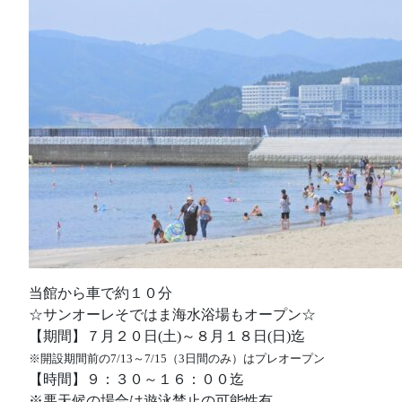
当館から車で約１０分
☆サンオーレそではま海水浴場もオープン☆
【期間】７月２０日(土)～８月１８日(日)迄
※開設期間前の7/13～7/15（3日間のみ）はプレオープン
【時間】９：３０～１６：００迄
※悪天候の場合は遊泳禁止の可能性有