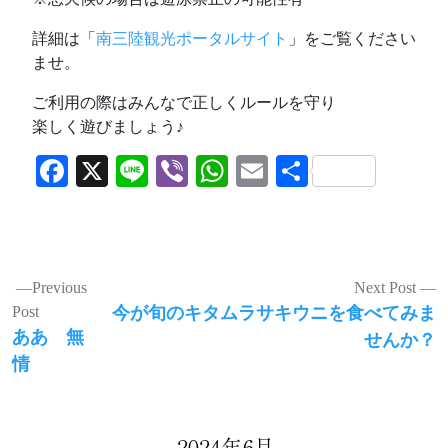
詳細は「
南三陸観光ポータルサイト
」をご覧ください
ませ。
ご利用の際はみんなで正しくルールを守り
楽しく遊びましょう♪
Facebook
X
Line
Viber
WhatsApp
Email
共
有
投
Previous
Next Post
Next
Post
今が旬のキタムラサキウニを食べてみま
稿
Previous
post:
ああ 無
せんか？
ナ
post:
情
ビ
ゲ
2024年6月