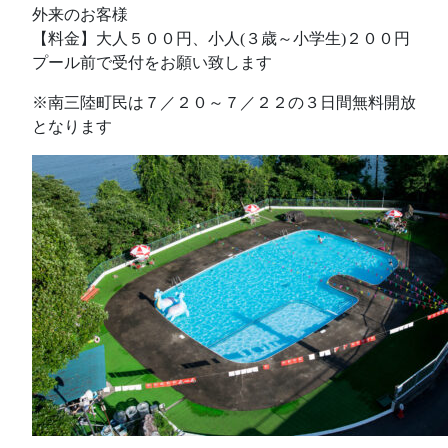
外来のお客様
【料金】大人５００円、小人(３歳～小学生)２００円
プール前で受付をお願い致します
※南三陸町民は７／２０～７／２２の３日間無料開放
となります