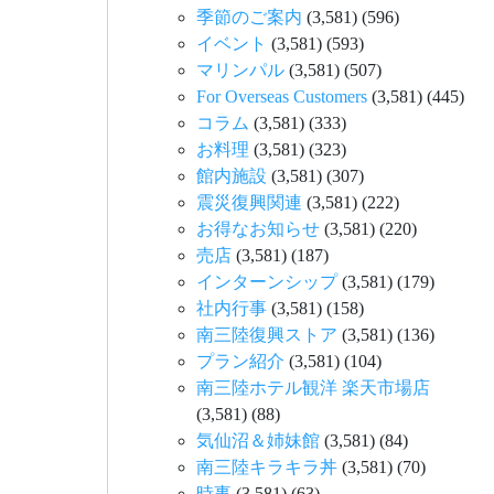
季節のご案内
(3,581)
(596)
イベント
(3,581)
(593)
マリンパル
(3,581)
(507)
For Overseas Customers
(3,581)
(445)
コラム
(3,581)
(333)
お料理
(3,581)
(323)
館内施設
(3,581)
(307)
震災復興関連
(3,581)
(222)
お得なお知らせ
(3,581)
(220)
売店
(3,581)
(187)
インターンシップ
(3,581)
(179)
社内行事
(3,581)
(158)
南三陸復興ストア
(3,581)
(136)
プラン紹介
(3,581)
(104)
南三陸ホテル観洋 楽天市場店
(3,581)
(88)
気仙沼＆姉妹館
(3,581)
(84)
南三陸キラキラ丼
(3,581)
(70)
時事
(3,581)
(63)