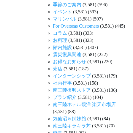
季節のご案内
(3,581)
(596)
イベント
(3,581)
(593)
マリンパル
(3,581)
(507)
For Overseas Customers
(3,581)
(445)
コラム
(3,581)
(333)
お料理
(3,581)
(323)
館内施設
(3,581)
(307)
震災復興関連
(3,581)
(222)
お得なお知らせ
(3,581)
(220)
売店
(3,581)
(187)
インターンシップ
(3,581)
(179)
社内行事
(3,581)
(158)
南三陸復興ストア
(3,581)
(136)
プラン紹介
(3,581)
(104)
南三陸ホテル観洋 楽天市場店
(3,581)
(88)
気仙沼＆姉妹館
(3,581)
(84)
南三陸キラキラ丼
(3,581)
(70)
時事
(3,581)
(63)