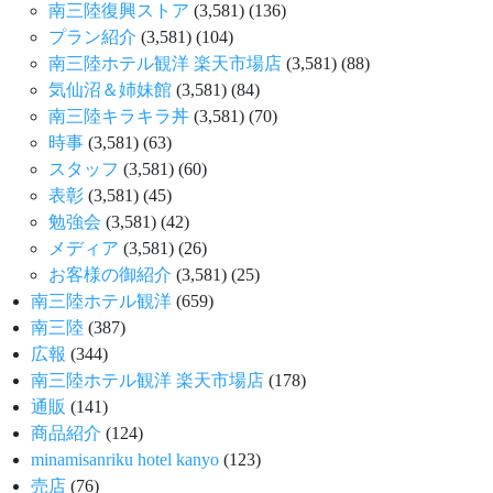
南三陸復興ストア
(3,581)
(136)
プラン紹介
(3,581)
(104)
南三陸ホテル観洋 楽天市場店
(3,581)
(88)
気仙沼＆姉妹館
(3,581)
(84)
南三陸キラキラ丼
(3,581)
(70)
時事
(3,581)
(63)
スタッフ
(3,581)
(60)
表彰
(3,581)
(45)
勉強会
(3,581)
(42)
メディア
(3,581)
(26)
お客様の御紹介
(3,581)
(25)
南三陸ホテル観洋
(659)
南三陸
(387)
広報
(344)
南三陸ホテル観洋 楽天市場店
(178)
通販
(141)
商品紹介
(124)
minamisanriku hotel kanyo
(123)
売店
(76)