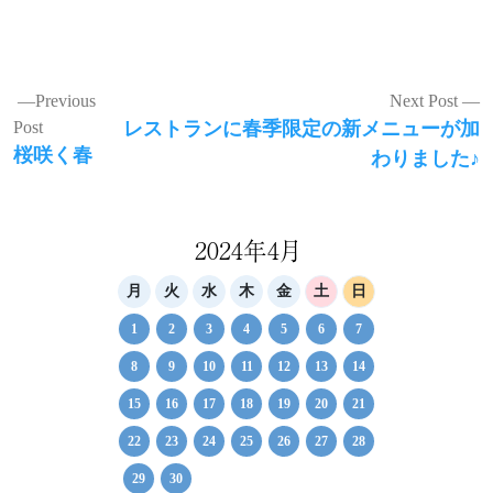
有
投
Previous
Next Post
Next
Post
レストランに春季限定の新メニューが加
稿
Previous
post:
桜咲く春
わりました♪
ナ
post:
ビ
ゲ
2024年4月
ー
月
火
水
木
金
土
日
シ
1
2
3
4
5
6
7
ョ
8
9
10
11
12
13
14
ン
15
16
17
18
19
20
21
22
23
24
25
26
27
28
29
30