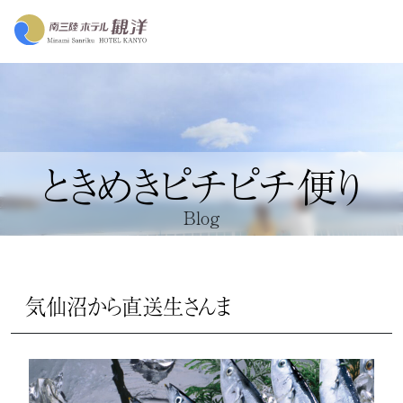
ときめきピチピチ便り
Blog
気仙沼から直送生さんま