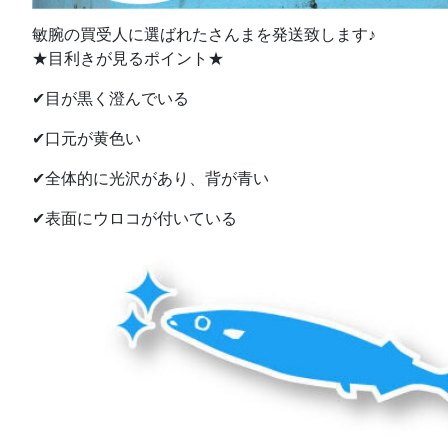
敏腕の買受人に選ばれたさんまを発送致します♪
★目利きが見るポイント★
✔目が黒く澄んでいる
✔口元が黄色い
✔全体的に光沢があり、背が青い
✔表面にウロコが付いている