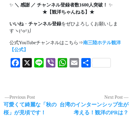
✨
＼ 感謝 ／ チャンネル登録者数1600人突破！
✨
★
【観洋ちゃんねる】
★
いいね
・
チャンネル登録
をぜひよろしくお願いしま
すヽ(^o^)丿
公式YouTubeチャンネルはこちら⇒
南三陸ホテル観洋
【公式】
Facebook
X
Line
Viber
WhatsApp
Email
共
有
投
Previous Post
Next Post
Previous
Next
可愛くて綺麗な「秋の
台湾のインターンシップ生が
稿
post:
post:
桜」が見頃です！
考える！観洋のPRは？
ナ
ビ