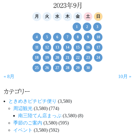
ゲ
2023年9月
ー
月
火
水
木
金
土
日
シ
1
2
3
ョ
4
5
6
7
8
9
10
ン
11
12
13
14
15
16
17
18
19
20
21
22
23
24
25
26
27
28
29
30
« 8月
10月 »
カテゴリー
ときめきピチピチ便り
(3,580)
周辺観光
(3,580)
(774)
南三陸てん店まっぷ
(3,580)
(8)
季節のご案内
(3,580)
(595)
イベント
(3,580)
(592)