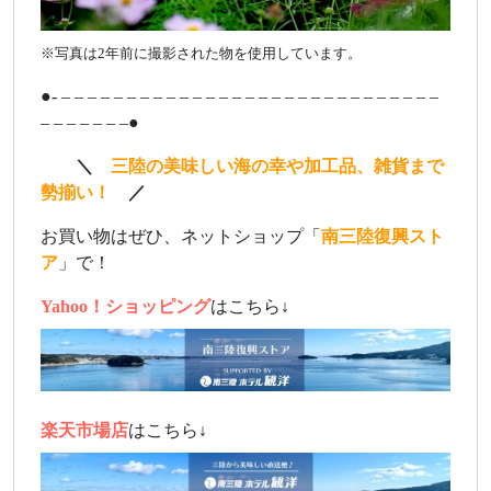
※写真は2年前に撮影された物を使用しています。
●- – – – – – – – – – – – – – – – – – – – – – – – – – – – – –
– – – – – – –●
ああ
＼
三陸の美味しい海の幸や加工品、雑貨まで
勢揃い！
／
お買い物はぜひ、ネットショップ「
南三陸復興スト
ア
」で！
Yahoo！ショッピング
はこちら↓
楽天市場店
はこちら↓