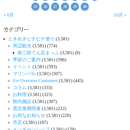
25
26
27
28
29
30
« 8月
10月 »
カテゴリー
ときめきピチピチ便り
(3,581)
周辺観光
(3,581)
(774)
南三陸てん店まっぷ
(3,581)
(8)
季節のご案内
(3,581)
(596)
イベント
(3,581)
(593)
マリンパル
(3,581)
(507)
For Overseas Customers
(3,581)
(445)
コラム
(3,581)
(333)
お料理
(3,581)
(323)
館内施設
(3,581)
(307)
震災復興関連
(3,581)
(222)
お得なお知らせ
(3,581)
(220)
売店
(3,581)
(187)
インターンシップ
(3,581)
(179)