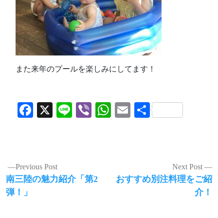
また来年のプールを楽しみにしてます！
Facebook
X
Line
Viber
WhatsApp
Email
共
有
投
Previous Post
Next Post
Previous
Next
南三陸の魅力紹介「第2
おすすめ別注料理をご紹
稿
post:
post:
弾！」
介！
ナ