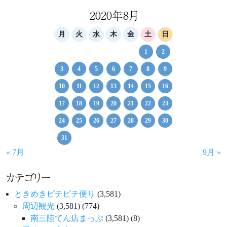
ビ
ゲ
2020年8月
ー
月
火
水
木
金
土
日
シ
1
2
ョ
3
4
5
6
7
8
9
ン
10
11
12
13
14
15
16
17
18
19
20
21
22
23
24
25
26
27
28
29
30
31
« 7月
9月 »
カテゴリー
ときめきピチピチ便り
(3,581)
周辺観光
(3,581)
(774)
南三陸てん店まっぷ
(3,581)
(8)