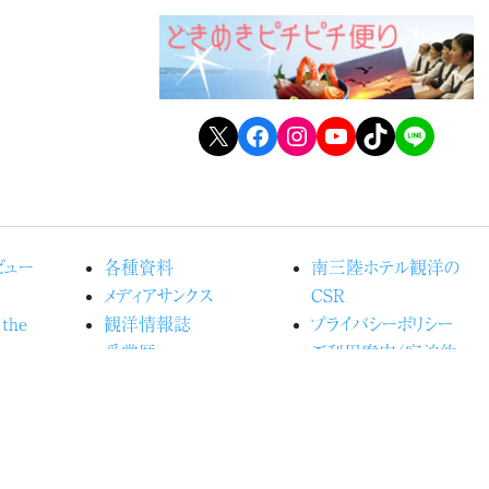
X
Facebook
Instagram
YouTube
TikTok
LINE
ビュー
各種資料
南三陸ホテル観洋の
メディアサンクス
CSR
 the
観洋情報誌
プライバシーポリシー
受賞歴
ご利用案内（宿泊約
るホテル観
よくある質問
款）
カスタマーハラスメントに
の森プロ
関する行動指針
お問い合わせ