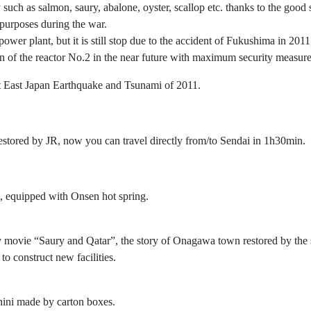
y such as salmon, saury, abalone, oyster, scallop etc. thanks to the good
 purposes during the war.
wer plant, but it is still stop due to the accident of Fukushima in 201
ion of the reactor No.2 in the near future with maximum security measure
East Japan Earthquake and Tsunami of 2011.
estored by JR, now you can travel directly from/to Sendai in 1h30min.
 equipped with Onsen hot spring.
y movie “Saury and Qatar”, the story of Onagawa town restored by the
to construct new facilities.
ini made by carton boxes.