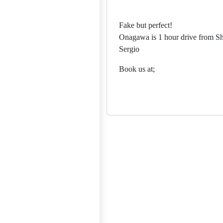
Fake but perfect!
Onagawa is 1 hour drive from S
Sergio
Book us at;