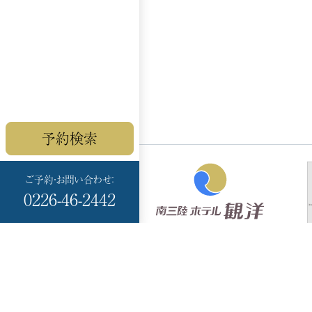
予約検索
ご予約・お問い合わせ：
0226-46-2442
Minami Sanriku
HOTEL KANYO
〒986-0766
宮城県本吉郡
南三陸町志津川黒崎 99-