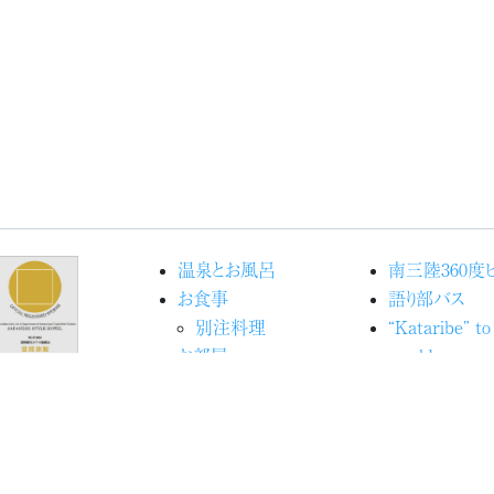
温泉とお風呂
南三陸360度
お食事
語り部バス
別注料理
“Kataribe” to
お部屋
world
館内施設
Movieで見
宿泊予約
洋
交通アクセス
海の見える命
ブログ『ときめきピチピチ
ジェクト