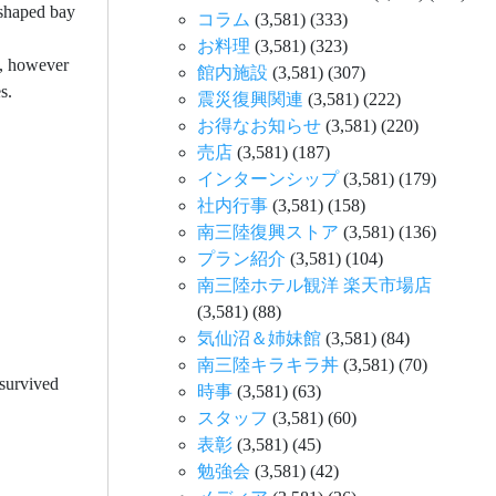
 shaped bay
コラム
(3,581)
(333)
お料理
(3,581)
(323)
1, however
館内施設
(3,581)
(307)
s.
震災復興関連
(3,581)
(222)
お得なお知らせ
(3,581)
(220)
売店
(3,581)
(187)
インターンシップ
(3,581)
(179)
社内行事
(3,581)
(158)
南三陸復興ストア
(3,581)
(136)
プラン紹介
(3,581)
(104)
南三陸ホテル観洋 楽天市場店
(3,581)
(88)
気仙沼＆姉妹館
(3,581)
(84)
南三陸キラキラ丼
(3,581)
(70)
 survived
時事
(3,581)
(63)
スタッフ
(3,581)
(60)
表彰
(3,581)
(45)
勉強会
(3,581)
(42)