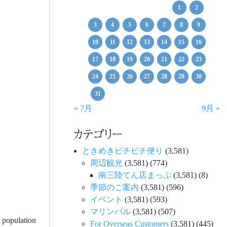
1
2
3
4
5
6
7
8
9
10
11
12
13
14
15
16
17
18
19
20
21
22
23
24
25
26
27
28
29
30
31
« 7月
9月 »
カテゴリー
ときめきピチピチ便り
(3,581)
周辺観光
(3,581)
(774)
南三陸てん店まっぷ
(3,581)
(8)
季節のご案内
(3,581)
(596)
イベント
(3,581)
(593)
マリンパル
(3,581)
(507)
s population
For Overseas Customers
(3,581)
(445)