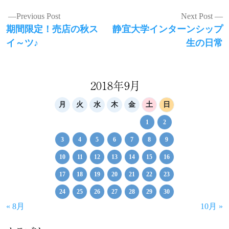
投
Previous Post
Next Post
Previous
Next
期間限定！売店の秋ス
静宜大学インターンシップ
稿
post:
post:
イ～ツ♪
生の日常
ナ
ビ
ゲ
2018年9月
ー
月
火
水
木
金
土
日
シ
1
2
ョ
3
4
5
6
7
8
9
ン
10
11
12
13
14
15
16
17
18
19
20
21
22
23
24
25
26
27
28
29
30
« 8月
10月 »