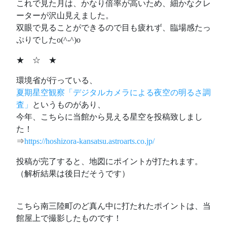
これで見た月は、かなり倍率が高いため、細かなクレ
ーターが沢山見えました。
双眼で見ることができるので目も疲れず、臨場感たっ
ぷりでしたo(^-^)o
★ ☆ ★
環境省が行っている、
夏期星空観察「デジタルカメラによる夜空の明るさ調
査」
というものがあり、
今年、こちらに当館から見える星空を投稿致しまし
た！
⇒
https://hoshizora-kansatsu.astroarts.co.jp/
投稿が完了すると、地図にポイントが打たれます。
（解析結果は後日だそうです）
こちら南三陸町のど真ん中に打たれたポイントは、当
館屋上で撮影したものです！