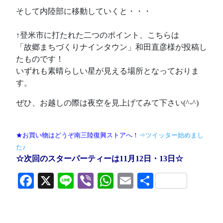
そして内陸部に移動していくと・・・
↑登米市に打たれた二つのポイント、こちらは
「故郷まちづくりナインタウン」和田直彦様が投稿し
たものです！
いずれも素晴らしい星が見える場所となっておりま
す。
ぜひ、お越しの際は夜空を見上げてみて下さい(^-^)
★お買い物はどうぞ南三陸復興ストアへ！
⇒ツイッター始めまし
た♪
☆次回のスターパーティーは11月12日・13日☆
Facebook
X
Line
Viber
WhatsApp
Email
共
有