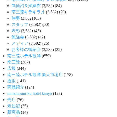
気仙沼＆姉妹館
(3,582)
(84)
南三陸キラキラ丼
(3,582)
(70)
時事
(3,582)
(63)
スタッフ
(3,582)
(60)
表彰
(3,582)
(45)
勉強会
(3,582)
(42)
メディア
(3,582)
(26)
お客様の御紹介
(3,582)
(25)
南三陸ホテル観洋
(659)
南三陸
(387)
広報
(344)
南三陸ホテル観洋 楽天市場店
(178)
通販
(141)
商品紹介
(124)
minamisanriku hotel kanyo
(123)
売店
(76)
気仙沼
(35)
新商品
(14)