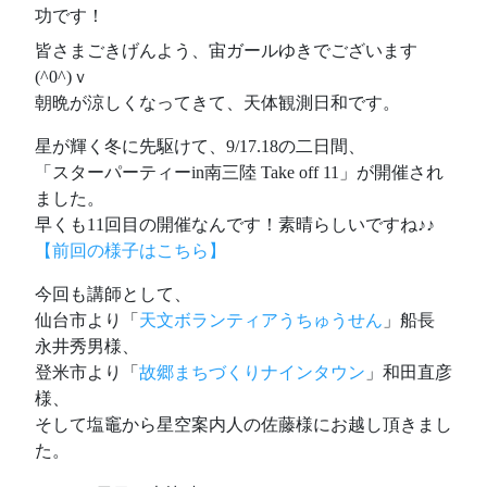
皆さまごきげんよう、宙ガールゆきでございます
(^0^)ｖ
朝晩が涼しくなってきて、天体観測日和です。
星が輝く冬に先駆けて、9/17.18の二日間、
「スターパーティーin南三陸 Take off 11」が開催され
ました。
早くも11回目の開催なんです！素晴らしいですね♪♪
【前回の様子はこちら】
今回も講師として、
仙台市より「
天文ボランティアうちゅうせん
」船長
永井秀男様、
登米市より「
故郷まちづくりナインタウン
」和田直彦
様、
そして塩竈から星空案内人の佐藤様にお越し頂きまし
た。