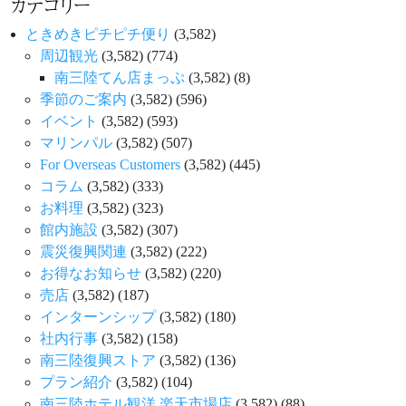
カテゴリー
ときめきピチピチ便り
(3,582)
周辺観光
(3,582)
(774)
南三陸てん店まっぷ
(3,582)
(8)
季節のご案内
(3,582)
(596)
イベント
(3,582)
(593)
マリンパル
(3,582)
(507)
For Overseas Customers
(3,582)
(445)
コラム
(3,582)
(333)
お料理
(3,582)
(323)
館内施設
(3,582)
(307)
震災復興関連
(3,582)
(222)
お得なお知らせ
(3,582)
(220)
売店
(3,582)
(187)
インターンシップ
(3,582)
(180)
社内行事
(3,582)
(158)
南三陸復興ストア
(3,582)
(136)
プラン紹介
(3,582)
(104)
南三陸ホテル観洋 楽天市場店
(3,582)
(88)