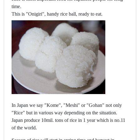
time.
This is "Onigiri", handy rice ball, ready to eat.
In Japan we say "Kome", "Meshi" or "Gohan" not only
"Rice" but in various way depending on the situation.
Japan produce 10mil. tons of rice in 1 year which is no.11
of the world.