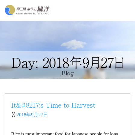
Day: 2018年9月27日
Blog
It&#8217;s Time to Harvest
2018年9月27日
Rice is most important food for Japanese people for long