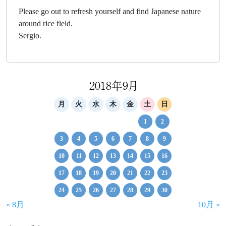
Please go out to refresh yourself and find Japanese nature
around rice field.
Sergio.
2018年9月
月
火
水
木
金
土
日
1
2
3
4
5
6
7
8
9
10
11
12
13
14
15
16
17
18
19
20
21
22
23
24
25
26
27
28
29
30
« 8月
10月 »