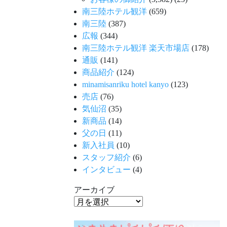
南三陸ホテル観洋
(659)
南三陸
(387)
広報
(344)
南三陸ホテル観洋 楽天市場店
(178)
通販
(141)
商品紹介
(124)
minamisanriku hotel kanyo
(123)
売店
(76)
気仙沼
(35)
新商品
(14)
父の日
(11)
新入社員
(10)
スタッフ紹介
(6)
インタビュー
(4)
アーカイブ