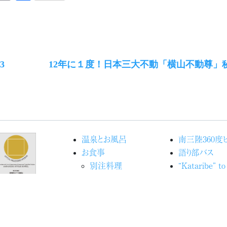
有
Next
3
12年に１度！日本三大不動「横山不動尊」
post:
温泉とお風呂
南三陸360度
お食事
語り部バス
別注料理
“Kataribe” to
お部屋
world
館内施設
Movieで見
宿泊予約
洋
交通アクセス
海の見える命