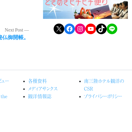
X
Facebook
Instagram
YouTube
TikTok
LINE
Next Post
秘仏御開帳。
ビュー
各種資料
南三陸ホテル観洋の
メディアサンクス
CSR
 the
観洋情報誌
プライバシーポリシー
受賞歴
ご利用案内（宿泊約
るホテル観
よくある質問
款）
カスタマーハラスメントに
の森プロ
関する行動指針