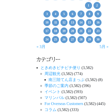
1
2
3
4
5
6
7
8
9
10
11
12
13
14
15
16
17
18
19
20
21
22
23
24
25
26
27
28
29
30
« 3月
5月 »
カテゴリー
ときめきピチピチ便り
(3,582)
周辺観光
(3,582)
(774)
南三陸てん店まっぷ
(3,582)
(8)
季節のご案内
(3,582)
(596)
イベント
(3,582)
(593)
マリンパル
(3,582)
(507)
For Overseas Customers
(3,582)
(445)
コラム
(3,582)
(333)