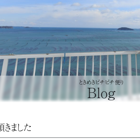
ときめきピチピチ便り
Blog
頂きました