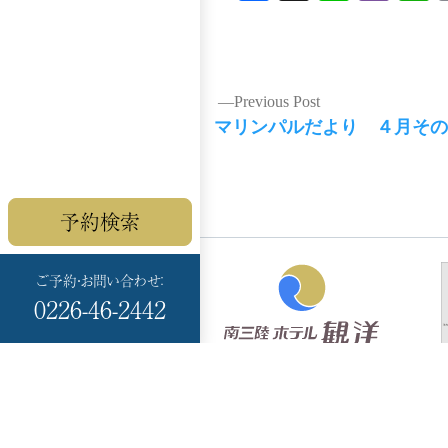
投
Previous Post
Previous
マリンパルだより ４月その
稿
post:
ナ
予約検索
ビ
ご予約・お問い合わせ：
ゲ
0226-46-2442
ー
Minami Sanriku
HOTEL KANYO
シ
〒986-0766
宮城県本吉郡