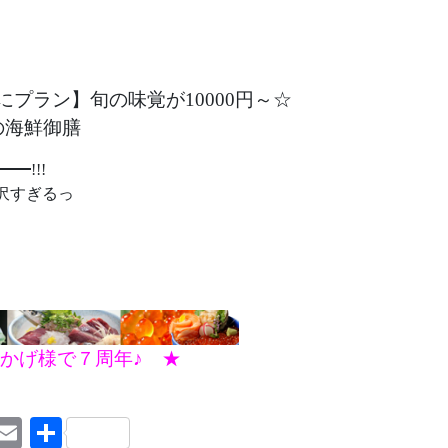
プラン】旬の味覚が10000円～☆
の海鮮御膳
━!!!
沢すぎるっ
おかげ様で７周年♪ ★
r
hatsApp
Email
共