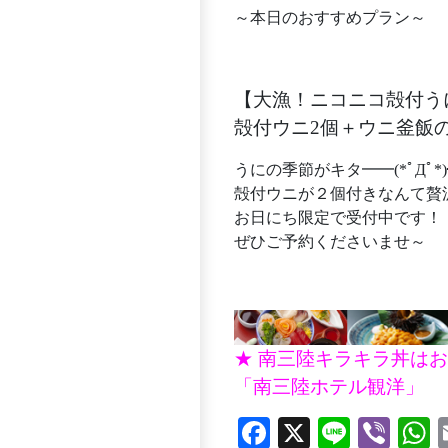
～本日のおすすめプラン～
【大漁！ニコニコ殻付うに
殻付ウニ2個＋ウニ釜飯
うにの季節がキタ━━(*ﾟДﾟ*)━
殻付ウニが２個付きなんて贅
お日にち限定で受付中です！
ぜひご予約くださいませ～
★ 南三陸キラキラ丼は
「南三陸ホテル観洋」
Facebook
X
Line
Vibe
W