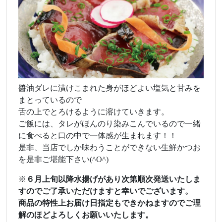
醬油ダレに漬けこまれた身がほどよい塩気と甘みを
まとっているので
舌の上でとろけるように溶けていきます。
ご飯には、タレがほんのり染みこんでいるので一緒
に食べると口の中で一体感が生まれます！！
是非、当店でしか味わうことができない生鮮かつお
を是非ご堪能下さい(^O^)
※
６月上旬以降水揚げがあり次第順次発送いたしま
すのでご了承いただけますと幸いでございます。
商品の特性上お届け日指定もできかねますのでご理
解のほどよろしくお願いいたします。