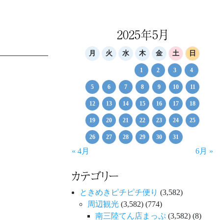
2025年5月
月
火
水
木
金
土
日
1
2
3
4
5
6
7
8
9
10
11
12
13
14
15
16
17
18
19
20
21
22
23
24
25
26
27
28
29
30
31
« 4月
6月 »
カテゴリー
ときめきピチピチ便り
(3,582)
周辺観光
(3,582)
(774)
南三陸てん店まっぷ
(3,582)
(8)