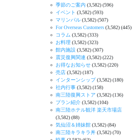
季節のご案内
(3,582)
(596)
イベント
(3,582)
(593)
マリンパル
(3,582)
(507)
For Overseas Customers
(3,582)
(445)
コラム
(3,582)
(333)
お料理
(3,582)
(323)
館内施設
(3,582)
(307)
震災復興関連
(3,582)
(222)
お得なお知らせ
(3,582)
(220)
売店
(3,582)
(187)
インターンシップ
(3,582)
(180)
社内行事
(3,582)
(158)
南三陸復興ストア
(3,582)
(136)
プラン紹介
(3,582)
(104)
南三陸ホテル観洋 楽天市場店
(3,582)
(88)
気仙沼＆姉妹館
(3,582)
(84)
南三陸キラキラ丼
(3,582)
(70)
時事
(3,582)
(63)