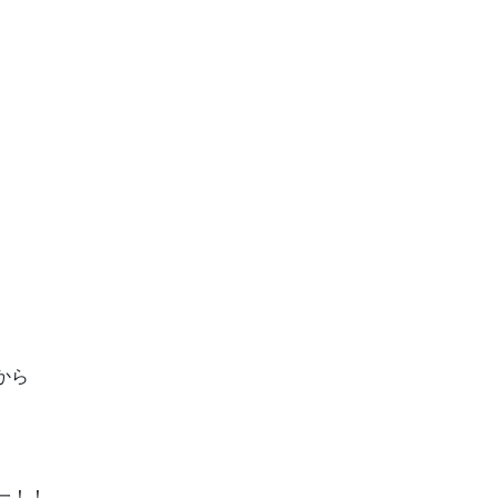
から
一！！