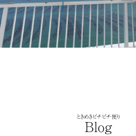
ときめきピチピチ便り
Blog