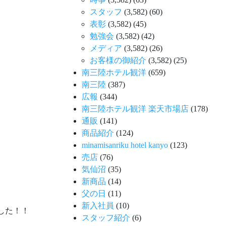
スタッフ
(3,582)
(60)
表彰
(3,582)
(45)
勉強会
(3,582)
(42)
メディア
(3,582)
(26)
お客様の御紹介
(3,582)
(25)
南三陸ホテル観洋
(659)
南三陸
(387)
広報
(344)
南三陸ホテル観洋 楽天市場店
(178)
通販
(141)
商品紹介
(124)
minamisanriku hotel kanyo
(123)
売店
(76)
気仙沼
(35)
新商品
(14)
父の日
(11)
新入社員
(10)
した！！
スタッフ紹介
(6)