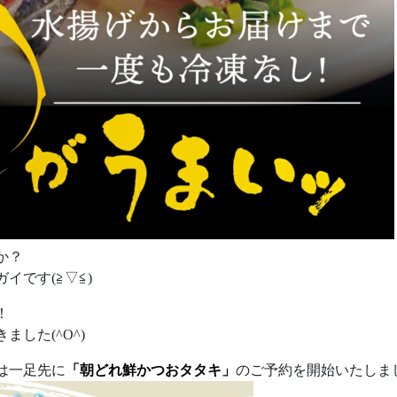
か？
イです(≧▽≦)
！
した(^O^)
は一足先に
「朝どれ鮮かつおタタキ」
のご予約を開始いたしま