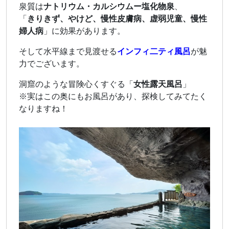
泉質は
ナトリウム・カルシウムー塩化物泉
、
「
きりきず、やけど、慢性皮膚病、虚弱児童、慢性
婦人病
」に効果があります。
そして水平線まで見渡せる
インフィ二ティ風呂
が魅
力でございます。
洞窟のような冒険心くすぐる「
女性露天風呂
」
※実はこの奥にもお風呂があり、探検してみてたく
なりますね！