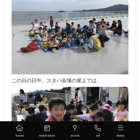
この日の日中、スタパ会場の屋上では、
home
reservation
access
tel
menu