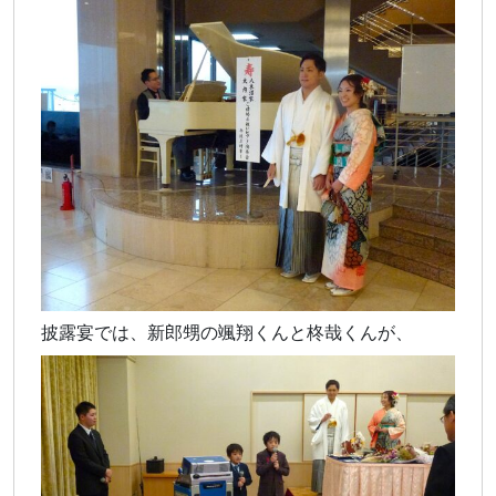
披露宴では、新郎甥の颯翔くんと柊哉くんが、