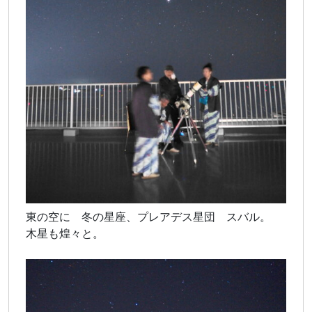
東の空に 冬の星座、プレアデス星団 スバル。
木星も煌々と。