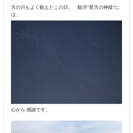
天の川もよく観えたこの日。 観洋”星天の神様”に
は、
心から 感謝です。