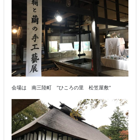
会場は 南三陸町 ”ひころの里 松笠屋敷”