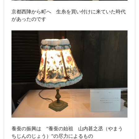
京都西陣から町へ 生糸を買い付けに来ていた時代
があったのです
養蚕の振興は ”養蚕の始祖 山内甚之丞（やまう
ちじんのじょう）”の尽力によるもの