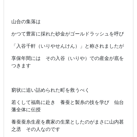
山合の集落は
かつて豊富に採れた砂金がゴールドラッシュを呼び
「入谷千軒（いりやせんけん）」と称されましたが
享保年間には その入谷（いりや）での産金が底を
つきます
窮状に追い詰められた町を救うべく
若くして福島に赴き 養蚕と製糸の技を学び 仙台
藩全体に伝授
養蚕蚕糸生産を農家の生業としたのがまさに山内甚
之丞 その人なのです