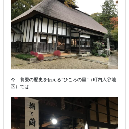
今 養蚕の歴史を伝える”ひころの里”（町内入谷地
区）では