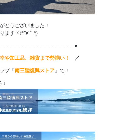
がとうございました！
すヾ(*´∀｀*)
 – – – – – – – – – – – – – – – – – – – –●
幸や加工品、雑貨まで勢揃い！
／
ップ「
南三陸復興ストア
」で！
ら↓