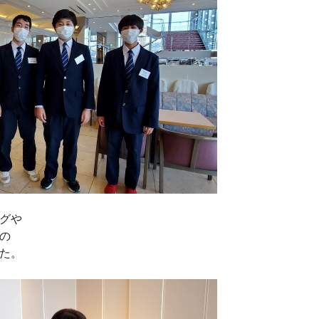
グや
の
た。