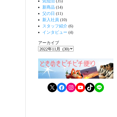
気仙沼
(35)
新商品
(14)
父の日
(11)
新入社員
(10)
スタッフ紹介
(6)
インタビュー
(4)
アーカイブ
X
Facebook
Instagram
YouTube
TikTok
LINE