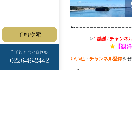
●- – – – – – – – – – – – – – – – –
予約検索
ああああ
✨
\ 感謝 / チャン
あああああああ
★
【観洋
ご予約・お問い合わせ：
0226-46-2442
いいね
・
チャンネル登録
をぜ
公式YouTubeチャンネルは