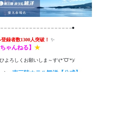
 – – – – – – – – – – – – – – – – – – – –●
ネル登録者数1300人突破！
✨
ちゃんねる】
★
ひよろしくお願いしま～す\(*ˊᗜˋ*)/
南三陸ホテル観洋【公式】
こちら⇒
温泉とお風呂
南三陸360度
お食事
語り部バス