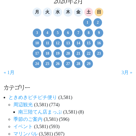
2020年2月
月
火
水
木
金
土
日
1
2
3
4
5
6
7
8
9
10
11
12
13
14
15
16
17
18
19
20
21
22
23
24
25
26
27
28
29
« 1月
3月 »
カテゴリー
ときめきピチピチ便り
(3,581)
周辺観光
(3,581)
(774)
南三陸てん店まっぷ
(3,581)
(8)
季節のご案内
(3,581)
(596)
イベント
(3,581)
(593)
マリンパル
(3,581)
(507)