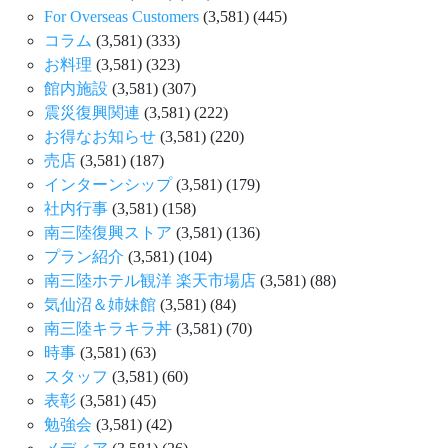
For Overseas Customers
(3,581)
(445)
コラム
(3,581)
(333)
お料理
(3,581)
(323)
館内施設
(3,581)
(307)
震災復興関連
(3,581)
(222)
お得なお知らせ
(3,581)
(220)
売店
(3,581)
(187)
インターンシップ
(3,581)
(179)
社内行事
(3,581)
(158)
南三陸復興ストア
(3,581)
(136)
プラン紹介
(3,581)
(104)
南三陸ホテル観洋 楽天市場店
(3,581)
(88)
気仙沼＆姉妹館
(3,581)
(84)
南三陸キラキラ丼
(3,581)
(70)
時事
(3,581)
(63)
スタッフ
(3,581)
(60)
表彰
(3,581)
(45)
勉強会
(3,581)
(42)