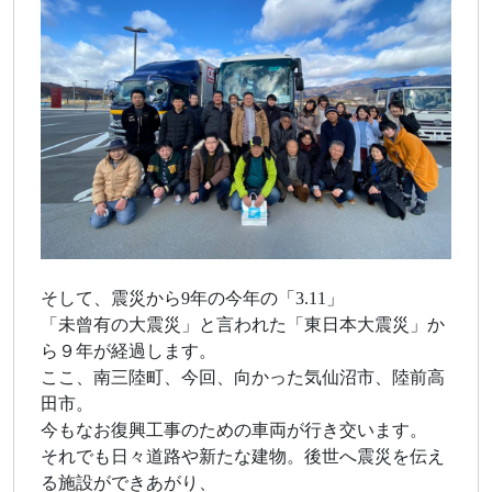
そして、震災から9年の今年の「3.11」
「未曾有の大震災」と言われた「東日本大震災」か
ら９年が経過します。
ここ、南三陸町、今回、向かった気仙沼市、陸前高
田市。
今もなお復興工事のための車両が行き交います。
それでも日々道路や新たな建物。後世へ震災を伝え
る施設ができあがり、