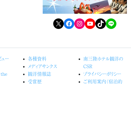
X
Facebook
Instagram
YouTube
TikTok
LINE
ビュー
各種資料
南三陸ホテル観洋の
メディアサンクス
CSR
 the
観洋情報誌
プライバシーポリシー
受賞歴
ご利用案内（宿泊約
るホテル観
よくある質問
款）
カスタマーハラスメントに
の森プロ
関する行動指針
お問い合わせ
光船