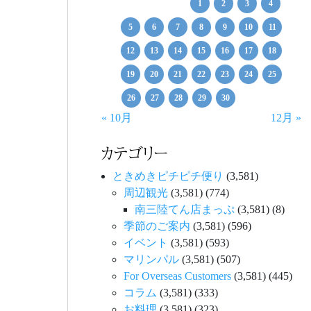
1
2
3
4
5
6
7
8
9
10
11
12
13
14
15
16
17
18
19
20
21
22
23
24
25
26
27
28
29
30
« 10月
12月 »
カテゴリー
ときめきピチピチ便り
(3,581)
周辺観光
(3,581)
(774)
南三陸てん店まっぷ
(3,581)
(8)
季節のご案内
(3,581)
(596)
イベント
(3,581)
(593)
マリンパル
(3,581)
(507)
For Overseas Customers
(3,581)
(445)
コラム
(3,581)
(333)
お料理
(3,581)
(323)