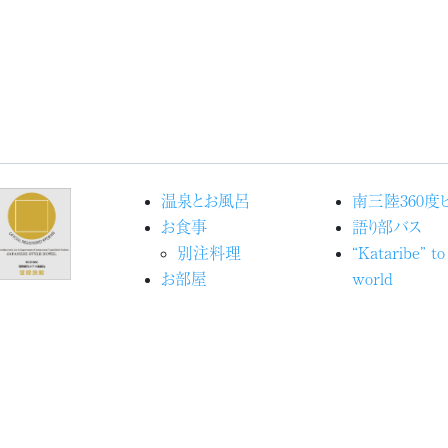
温泉とお風呂
南三陸360度
お食事
語り部バス
別注料理
“Kataribe” to
お部屋
world
館内施設
Movieで見
宿泊予約
洋
交通アクセス
海の見える命
ブログ『ときめきピチピチ
ジェクト
便り』
アクティビティ
志津川湾観