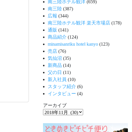
南三陸ホテル観洋
(659)
南三陸
(387)
広報
(344)
南三陸ホテル観洋 楽天市場店
(178)
通販
(141)
商品紹介
(124)
minamisanriku hotel kanyo
(123)
売店
(76)
気仙沼
(35)
新商品
(14)
父の日
(11)
新入社員
(10)
スタッフ紹介
(6)
インタビュー
(4)
アーカイブ