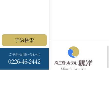
予約検索
ご予約・お問い合わせ：
0226-46-2442
Minami Sanriku
HOTEL KANYO
〒986-0766
宮城県本吉郡
南三陸町志津川黒崎 99-
17
TEL：