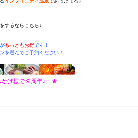
る
インフィニティ温泉
であったまろ♪
をするならこちら↓
が
もっともお得
です！
ンを選んでご予約ください！
おかげ様で９周年♪ ★