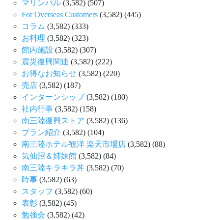
マリンパル
(3,582)
(507)
For Overseas Customers
(3,582)
(445)
コラム
(3,582)
(333)
お料理
(3,582)
(323)
館内施設
(3,582)
(307)
震災復興関連
(3,582)
(222)
お得なお知らせ
(3,582)
(220)
売店
(3,582)
(187)
インターンシップ
(3,582)
(180)
社内行事
(3,582)
(158)
南三陸復興ストア
(3,582)
(136)
プラン紹介
(3,582)
(104)
南三陸ホテル観洋 楽天市場店
(3,582)
(88)
気仙沼＆姉妹館
(3,582)
(84)
南三陸キラキラ丼
(3,582)
(70)
時事
(3,582)
(63)
スタッフ
(3,582)
(60)
表彰
(3,582)
(45)
勉強会
(3,582)
(42)