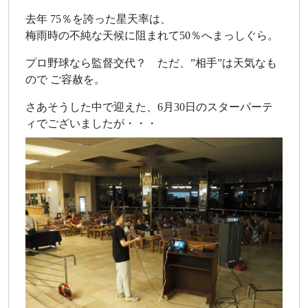
去年 75％を誇った星天率は、
梅雨時の不純な天候に阻まれて50％へまっしぐら。
プロ野球なら監督交代？ ただ、”相手”は天気なも
ので ご容赦を。
さあそうした中で迎えた、6月30日のスターパーテ
ィでございましたが・・・