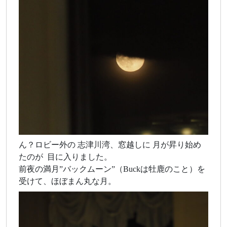
ん？ロビー外の 志津川湾、窓越しに 月が昇り始め
たのが 目に入りました。
前夜の満月”バックムーン”（Buckは牡鹿のこと）を
受けて、ほぼまん丸な月。