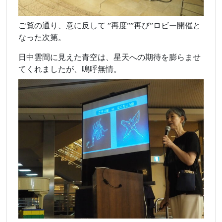
ご覧の通り、意に反して ”再度””再び”ロビー開催と
なった次第。
日中雲間に見えた青空は、星天への期待を膨らませ
てくれましたが、嗚呼無情。