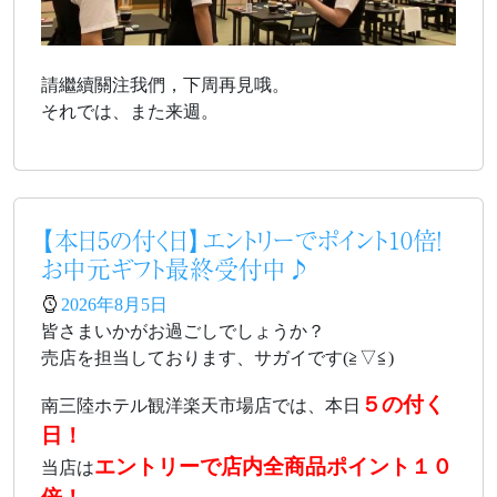
請繼續關注我們，下周再見哦。
それでは、また来週。
【本日5の付く日】エントリーでポイント10倍！
お中元ギフト最終受付中♪
2026年8月5日
皆さまいかがお過ごしでしょうか？
売店を担当しております、サガイです(≧▽≦)
５の付く
南三陸ホテル観洋楽天市場店では、本日
日！
エントリーで店内全商品ポイント１０
当店は