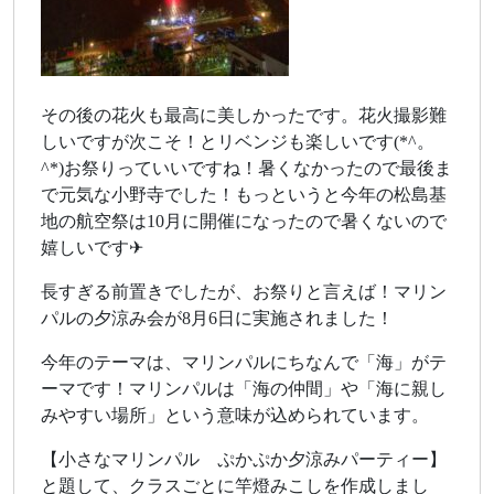
その後の花火も最高に美しかったです。花火撮影難
しいですが次こそ！とリベンジも楽しいです(*^。
^*)お祭りっていいですね！暑くなかったので最後ま
で元気な小野寺でした！もっというと今年の松島基
地の航空祭は10月に開催になったので暑くないので
嬉しいです✈
長すぎる前置きでしたが、お祭りと言えば！マリン
パルの夕涼み会が8月6日に実施されました！
今年のテーマは、マリンパルにちなんで「海」がテ
ーマです！マリンパルは「海の仲間」や「海に親し
みやすい場所」という意味が込められています。
【小さなマリンパル ぷかぷか夕涼みパーティー】
と題して、クラスごとに竿燈みこしを作成しまし