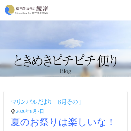
ときめきピチピチ便り
Blog
マリンパルだより 8月その１
2026年8月7日
夏のお祭りは楽しいな！