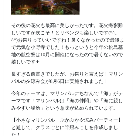
その後の花火も最高に美しかったです。花火撮影難
しいですが次こそ！とリベンジも楽しいです(*^。
^*)お祭りっていいですね！暑くなかったので最後ま
で元気な小野寺でした！もっというと今年の松島基
地の航空祭は10月に開催になったので暑くないので
嬉しいです✈
長すぎる前置きでしたが、お祭りと言えば！マリン
パルの夕涼み会が8月6日に実施されました！
今年のテーマは、マリンパルにちなんで「海」がテ
ーマです！マリンパルは「海の仲間」や「海に親し
みやすい場所」という意味が込められています。
【小さなマリンパル ぷかぷか夕涼みパーティー】
と題して、クラスごとに竿燈みこしを作成しまし
た！