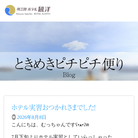
ときめきピチピチ便り
Blog
ホテル実習おつかれさまでした！
2026年8月8日
こんにちは、むっちゃんですʕ•ﻌ•ʔฅ
7月下旬よりホテル実習としていらっしゃった