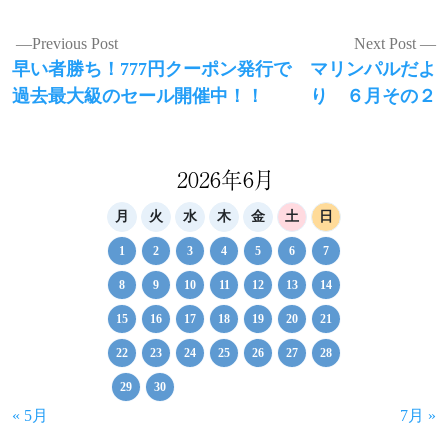
投
Previous Post
Next Post
Previous
Next
早い者勝ち！777円クーポン発行で
マリンパルだよ
稿
post:
post:
過去最大級のセール開催中！！
り ６月その２
ナ
ビ
ゲ
2026年6月
ー
月
火
水
木
金
土
日
シ
1
2
3
4
5
6
7
ョ
8
9
10
11
12
13
14
ン
15
16
17
18
19
20
21
22
23
24
25
26
27
28
29
30
« 5月
7月 »