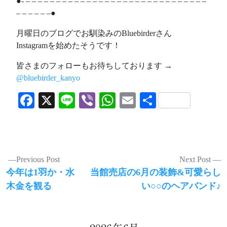
●- – – – – – – – – – – – – – – – – – – – – – – – – – – – – – –
– – – – – –●
月曜日のブログでお馴染みのBluebirderさん
Instagramを始めたそうです！
皆さまのフォローもお待ちしております →
@bluebirder_kanyo
Facebook
X
Line
Viber
WhatsApp
Email
共
有
投
Previous Post
Next Post
Previous
Next
今年は1羽か・水
当館売店の6月の装飾&可愛らし
稿
post:
post:
木金を観る
い○○のヘアバンド♪
ナ
ビ