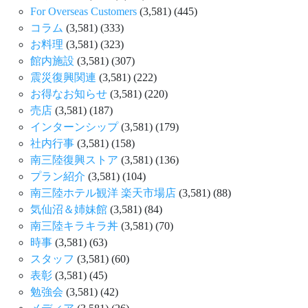
For Overseas Customers
(3,581)
(445)
コラム
(3,581)
(333)
お料理
(3,581)
(323)
館内施設
(3,581)
(307)
震災復興関連
(3,581)
(222)
お得なお知らせ
(3,581)
(220)
売店
(3,581)
(187)
インターンシップ
(3,581)
(179)
社内行事
(3,581)
(158)
南三陸復興ストア
(3,581)
(136)
プラン紹介
(3,581)
(104)
南三陸ホテル観洋 楽天市場店
(3,581)
(88)
気仙沼＆姉妹館
(3,581)
(84)
南三陸キラキラ丼
(3,581)
(70)
時事
(3,581)
(63)
スタッフ
(3,581)
(60)
表彰
(3,581)
(45)
勉強会
(3,581)
(42)