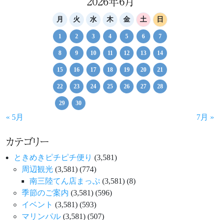
ゲ
2026年6月
ー
月
火
水
木
金
土
日
シ
1
2
3
4
5
6
7
ョ
8
9
10
11
12
13
14
ン
15
16
17
18
19
20
21
22
23
24
25
26
27
28
29
30
« 5月
7月 »
カテゴリー
ときめきピチピチ便り
(3,581)
周辺観光
(3,581)
(774)
南三陸てん店まっぷ
(3,581)
(8)
季節のご案内
(3,581)
(596)
イベント
(3,581)
(593)
マリンパル
(3,581)
(507)