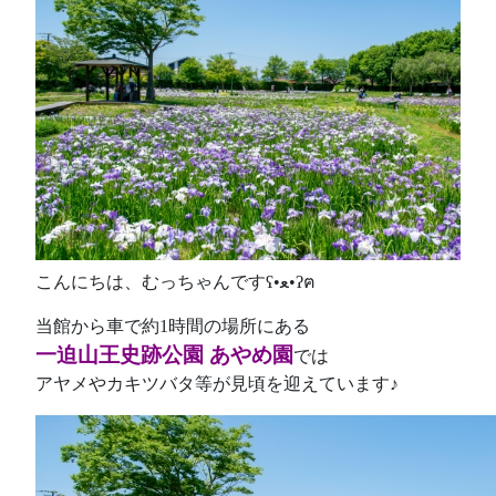
こんにちは、むっちゃんですʕ•ﻌ•ʔฅ
当館から車で約1時間の場所にある
一迫山王史跡公園 あやめ園
では
アヤメやカキツバタ等が見頃を迎えています♪