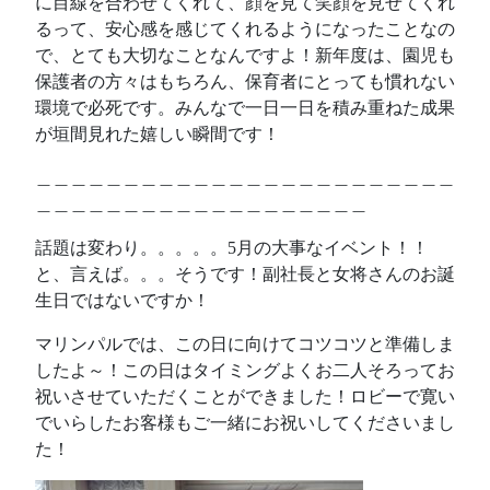
に目線を合わせてくれて、顔を見て笑顔を見せてくれ
るって、安心感を感じてくれるようになったことなの
で、とても大切なことなんですよ！新年度は、園児も
保護者の方々はもちろん、保育者にとっても慣れない
環境で必死です。みんなで一日一日を積み重ねた成果
が垣間見れた嬉しい瞬間です！
＿＿＿＿＿＿＿＿＿＿＿＿＿＿＿＿＿＿＿＿＿＿＿＿
＿＿＿＿＿＿＿＿＿＿＿＿＿＿＿＿＿＿＿
話題は変わり。。。。。5月の大事なイベント！！
と、言えば。。。そうです！副社長と女将さんのお誕
生日ではないですか！
マリンパルでは、この日に向けてコツコツと準備しま
したよ～！この日はタイミングよくお二人そろってお
祝いさせていただくことができました！ロビーで寛い
でいらしたお客様もご一緒にお祝いしてくださいまし
た！