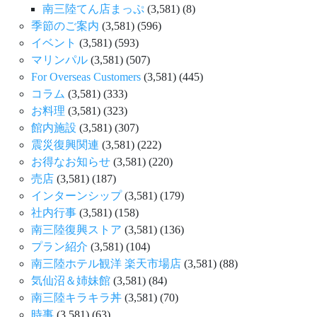
南三陸てん店まっぷ
(3,581)
(8)
季節のご案内
(3,581)
(596)
イベント
(3,581)
(593)
マリンパル
(3,581)
(507)
For Overseas Customers
(3,581)
(445)
コラム
(3,581)
(333)
お料理
(3,581)
(323)
館内施設
(3,581)
(307)
震災復興関連
(3,581)
(222)
お得なお知らせ
(3,581)
(220)
売店
(3,581)
(187)
インターンシップ
(3,581)
(179)
社内行事
(3,581)
(158)
南三陸復興ストア
(3,581)
(136)
プラン紹介
(3,581)
(104)
南三陸ホテル観洋 楽天市場店
(3,581)
(88)
気仙沼＆姉妹館
(3,581)
(84)
南三陸キラキラ丼
(3,581)
(70)
時事
(3,581)
(63)