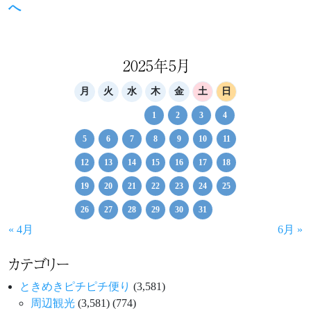
ナ
post:
へ
ビ
ゲ
2025年5月
ー
シ
月
火
水
木
金
土
日
ョ
1
2
3
4
ン
5
6
7
8
9
10
11
12
13
14
15
16
17
18
19
20
21
22
23
24
25
26
27
28
29
30
31
« 4月
6月 »
カテゴリー
ときめきピチピチ便り
(3,581)
周辺観光
(3,581)
(774)