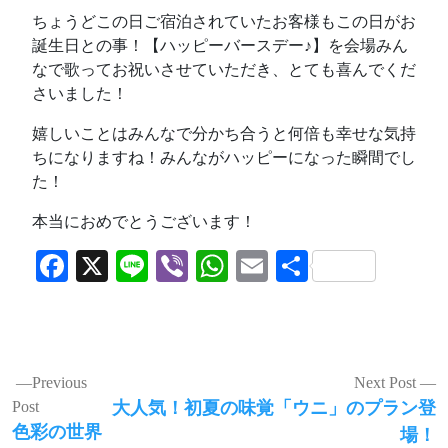
ちょうどこの日ご宿泊されていたお客様もこの日がお
誕生日との事！【ハッピーバースデー♪】を会場みん
なで歌ってお祝いさせていただき、とても喜んでくだ
さいました！
嬉しいことはみんなで分かち合うと何倍も幸せな気持
ちになりますね！みんながハッピーになった瞬間でし
た！
本当におめでとうございます！
Facebook
X
Line
Viber
WhatsApp
Email
共
有
投
Previous
Next Post
Next
Post
大人気！初夏の味覚「ウニ」のプラン登
稿
Previous
post:
色彩の世界
場！