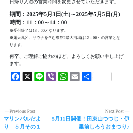
日帰り入浴の営業時間を変更させていただきます。
期間：2025年5月3日(土)～2025年5月5日(月)
時間：11：00～14：00
※受付終了は13：00となります。
※露天風呂、サウナを含む東館2階大浴場は12：00～の営業とな
ります。
何卒、ご理解ご協力のほど、よろしくお願い申し上げ
ます。
Facebook
X
Line
Viber
WhatsApp
Email
共
有
投
Previous Post
Next Post
Previous
Next
マリンパルだよ
5月11日開催！田束山つつじ・伊
稿
post:
post:
り ５月その１
里前しろうおまつり♪
ナ