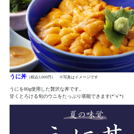
うに丼
（税込3,000円） ※写真はイメージです
うにを80g使用した贅沢な丼です。
甘くとろける旬のウニをたっぷり堪能できます(*´ч`*)