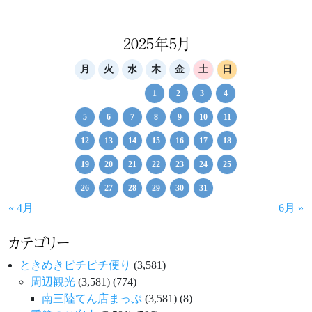
ビ
ゲ
2025年5月
ー
月
火
水
木
金
土
日
シ
1
2
3
4
ョ
5
6
7
8
9
10
11
ン
12
13
14
15
16
17
18
19
20
21
22
23
24
25
26
27
28
29
30
31
« 4月
6月 »
カテゴリー
ときめきピチピチ便り
(3,581)
周辺観光
(3,581)
(774)
南三陸てん店まっぷ
(3,581)
(8)