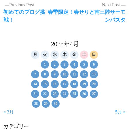
投
Previous Post
Next Post
Previous
Next
初めてのブログ挑
春季限定！春せりと南三陸サーモ
稿
post:
post:
戦！
ンパスタ
ナ
ビ
ゲ
2025年4月
ー
月
火
水
木
金
土
日
シ
1
2
3
4
5
6
ョ
7
8
9
10
11
12
13
ン
14
15
16
17
18
19
20
21
22
23
24
25
26
27
28
29
30
« 3月
5月 »
カテゴリー