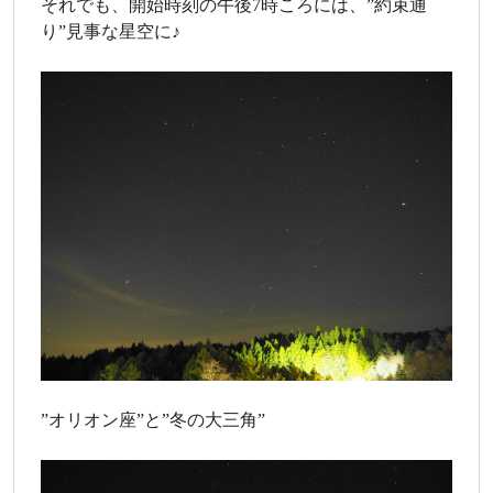
それでも、開始時刻の午後7時ころには、”約束通
り”見事な星空に♪
”オリオン座”と”冬の大三角”