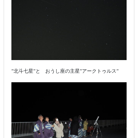
”北斗七星”と おうし座の主星”アークトゥルス”