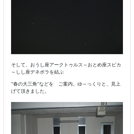
そして、おうし座アークトゥルス～おとめ座スピカ
～しし座デネボラを結ぶ
”春の大三角”などを ご案内。ゆ～っくりと、見上
げて頂きました。