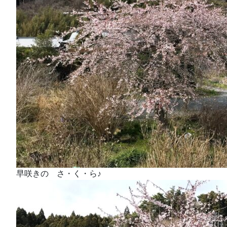
早咲きの さ・く・ら♪