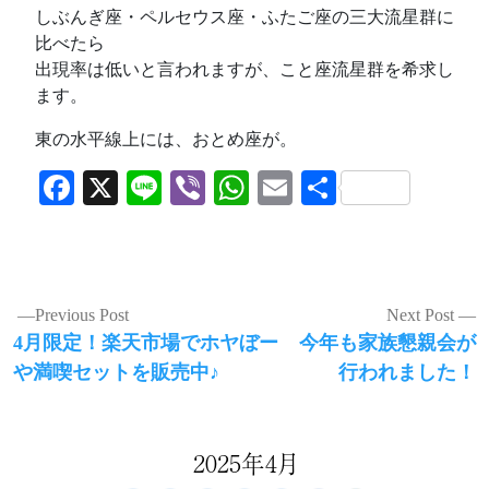
しぶんぎ座・ペルセウス座・ふたご座の三大流星群に
比べたら
出現率は低いと言われますが、こと座流星群を希求し
ます。
東の水平線上には、おとめ座が。
Facebook
X
Line
Viber
WhatsApp
Email
共
有
投
Previous Post
Next Post
Previous
Next
4月限定！楽天市場でホヤぼー
今年も家族懇親会が
稿
post:
post:
や満喫セットを販売中♪
行われました！
ナ
ビ
ゲ
2025年4月