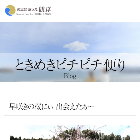
ときめきピチピチ便り
Blog
早咲きの桜にぃ 出会えたぁ～