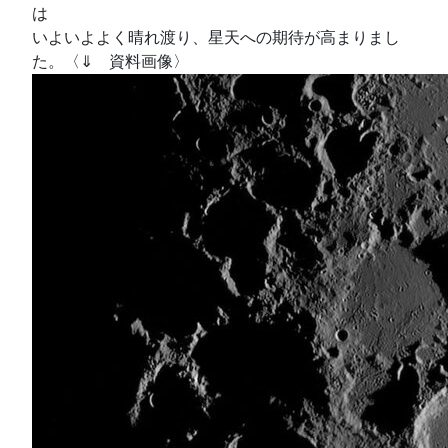
は
いよいよよく晴れ渡り、星天への期待が高まりまし
た。〈⇓ 資料画像〉