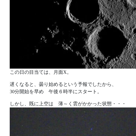
この日の目当ては、月面X。
遅くなると、曇り始めるという予報でしたから、
30分開始を早め 午後６時半にスタート。
しかし、既に上空は 薄～く雲がかかった状態・・・