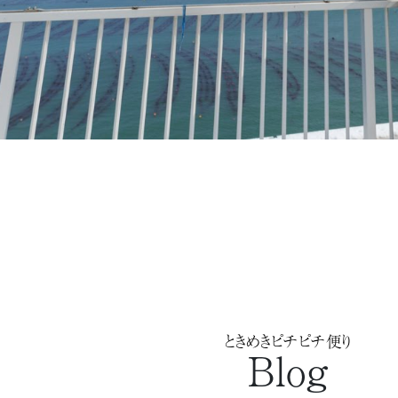
ときめきピチピチ便り
Blog