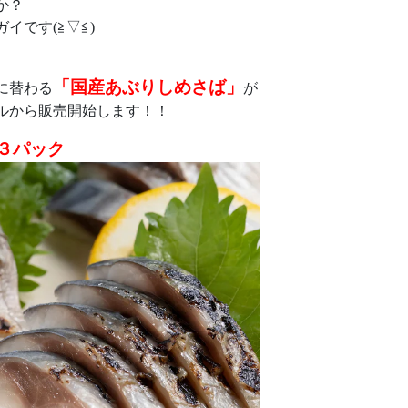
か？
イです(≧▽≦)
「国産あぶりしめさば」
に替わる
が
ルから販売開始します！！
３パック