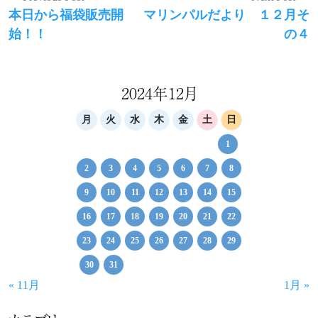
Previous
Next
本日から福袋販売開
マリンパルだより １２月そ
稿
post:
post:
始！！
の４
ナ
ビ
ゲ
2024年12月
ー
月
火
水
木
金
土
日
シ
1
ョ
2
3
4
5
6
7
8
ン
9
10
11
12
13
14
15
16
17
18
19
20
21
22
23
24
25
26
27
28
29
30
31
« 11月
1月 »