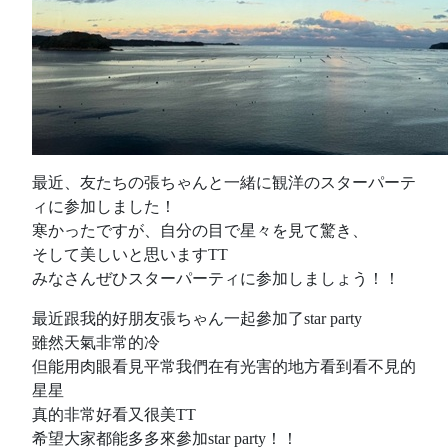
最近、友たちの張ちゃんと一緒に観洋のスターパーテ
ィに参加しました！
寒かったですが、自分の目で星々を見て驚き、
そして美しいと思いますTT
みなさんぜひスターパーティに参加しましょう！！
最近跟我的好朋友張ちゃん一起參加了star party
雖然天氣非常的冷
但能用肉眼看見平常我們在有光害的地方看到看不見的
星星
真的非常好看又很美TT
希望大家都能多多來參加star party！！