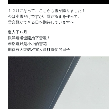
１２月になって、こちらも雪が降りました！
今は小雪だけですが、雪だるまを作って、
雪合戦ができる日を期待しています〜
進入了12月
觀洋這邊也開始下雪啦！
雖然還只是小小的雪花
期待有天能夠堆雪人跟打雪仗的日子