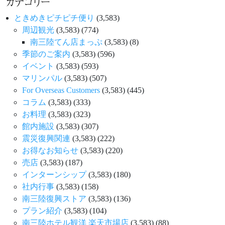
カテゴリー
ときめきピチピチ便り
(3,583)
周辺観光
(3,583)
(774)
南三陸てん店まっぷ
(3,583)
(8)
季節のご案内
(3,583)
(596)
イベント
(3,583)
(593)
マリンパル
(3,583)
(507)
For Overseas Customers
(3,583)
(445)
コラム
(3,583)
(333)
お料理
(3,583)
(323)
館内施設
(3,583)
(307)
震災復興関連
(3,583)
(222)
お得なお知らせ
(3,583)
(220)
売店
(3,583)
(187)
インターンシップ
(3,583)
(180)
社内行事
(3,583)
(158)
南三陸復興ストア
(3,583)
(136)
プラン紹介
(3,583)
(104)
南三陸ホテル観洋 楽天市場店
(3,583)
(88)