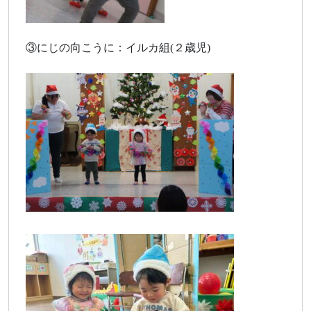
③にじの向こうに：イルカ組(２歳児)