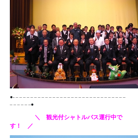
●- – – – – – – – – – – – – – – – – – – – – – – – – – – – – – –
– – – – – –●
＼ 観光付シャトルバス運行中で
あああああ
す！ ／