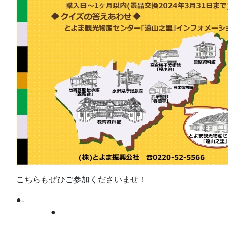
こちらもぜひご参加くださいませ！
●- – – – – – – – – – – – – – – – – – – – – – – – – – – – – – –
– – – – – –●