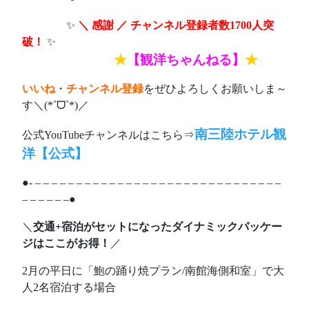
ああああ
✨
＼ 感謝 ／ チャンネル登録者数1700人突
破！
✨
あああああああ
★
【観洋ちゃんねる】
★
いいね
・
チャンネル登録
をぜひよろしくお願いしま～
す＼(*ˊᗜˋ*)／
南三陸ホテル観
公式YouTubeチャンネルはこちら⇒
洋【公式】
●- – – – – – – – – – – – – – – – – – – – – – – – – – – – – – –
– – – – – –●
＼
交通+宿泊がセットになったダイナミックパッケー
ジはここがお得！
／
2月の平日に「鮑の踊り焼プラン/南館海側和室」で大
人2名宿泊する場合