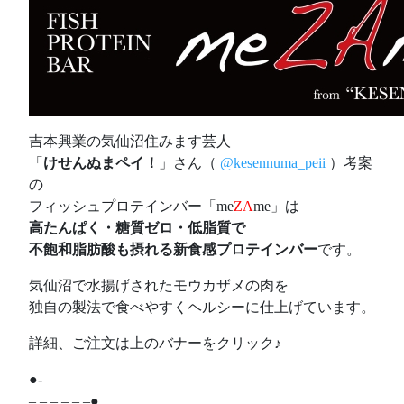
吉本興業の気仙沼住みます芸人
「
けせんぬまペイ！
」さん（
@kesennuma_peii
）考案
の
フィッシュプロテインバー「me
ZA
me」は
高たんぱく・糖質ゼロ・低脂質で
不飽和脂肪酸も摂れる新食感プロテインバー
です。
気仙沼で水揚げされたモウカザメの肉を
独自の製法で食べやすくヘルシーに仕上げています。
詳細、ご注文は上のバナーをクリック♪
●- – – – – – – – – – – – – – – – – – – – – – – – – – – – – – –
– – – – – –●