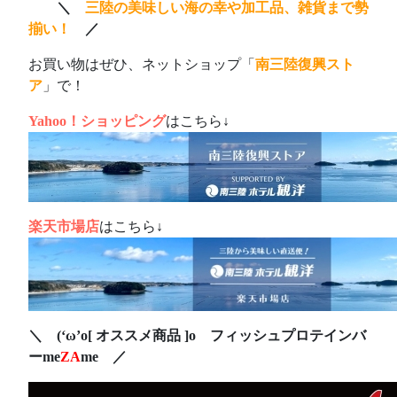
ああ
＼
三陸の美味しい海の幸や加工品、雑貨まで勢
揃い！
／
お買い物はぜひ、ネットショップ「
南三陸復興スト
ア
」で！
Yahoo！ショッピング
はこちら↓
楽天市場店
はこちら↓
＼ (‘ω’o[ オススメ商品 ]o フィッシュプロテインバ
ーme
ZA
me ／