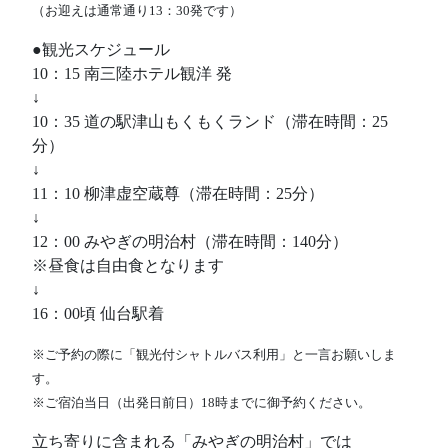
（お迎えは通常通り13：30発です）
●観光スケジュール
10：15 南三陸ホテル観洋 発
↓
10：35 道の駅津山もくもくランド（滞在時間：25
分）
↓
11：10 柳津虚空蔵尊（滞在時間：25分）
↓
12：00 みやぎの明治村（滞在時間：140分）
※昼食は自由食となります
↓
16：00頃 仙台駅着
※ご予約の際に「観光付シャトルバス利用」と一言お願いしま
す。
※ご宿泊当日（出発日前日）18時までに御予約ください。
立ち寄りに含まれる「みやぎの明治村」では