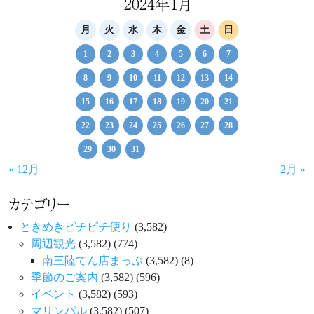
ビ
2024年1月
ゲ
月
火
水
木
金
土
日
ー
1
2
3
4
5
6
7
シ
8
9
10
11
12
13
14
ョ
15
16
17
18
19
20
21
ン
22
23
24
25
26
27
28
29
30
31
« 12月
2月 »
カテゴリー
ときめきピチピチ便り
(3,582)
周辺観光
(3,582)
(774)
南三陸てん店まっぷ
(3,582)
(8)
季節のご案内
(3,582)
(596)
イベント
(3,582)
(593)
マリンパル
(3,582)
(507)