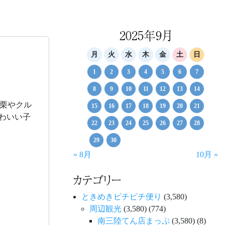
2025年9月
月
火
水
木
金
土
日
1
2
3
4
5
6
7
8
9
10
11
12
13
14
栗やクル
15
16
17
18
19
20
21
かわいい子
22
23
24
25
26
27
28
29
30
« 8月
10月 »
カテゴリー
ときめきピチピチ便り
(3,580)
周辺観光
(3,580)
(774)
南三陸てん店まっぷ
(3,580)
(8)