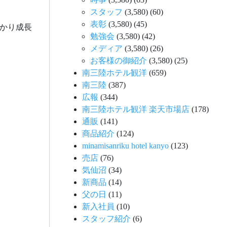
スタッフ
(3,580)
(60)
表彰
(3,580)
(45)
かり成長
勉強会
(3,580)
(42)
メディア
(3,580)
(26)
お客様の御紹介
(3,580)
(25)
南三陸ホテル観洋
(659)
南三陸
(387)
広報
(344)
南三陸ホテル観洋 楽天市場店
(178)
通販
(141)
商品紹介
(124)
minamisanriku hotel kanyo
(123)
売店
(76)
気仙沼
(34)
新商品
(14)
父の日
(11)
新入社員
(10)
スタッフ紹介
(6)