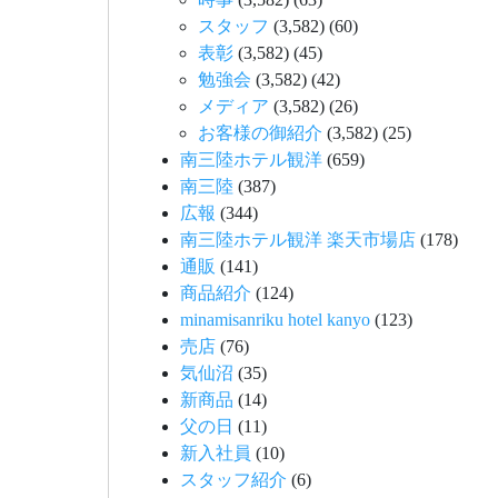
スタッフ
(3,582)
(60)
表彰
(3,582)
(45)
勉強会
(3,582)
(42)
メディア
(3,582)
(26)
お客様の御紹介
(3,582)
(25)
南三陸ホテル観洋
(659)
南三陸
(387)
広報
(344)
南三陸ホテル観洋 楽天市場店
(178)
通販
(141)
商品紹介
(124)
minamisanriku hotel kanyo
(123)
売店
(76)
気仙沼
(35)
新商品
(14)
父の日
(11)
新入社員
(10)
スタッフ紹介
(6)