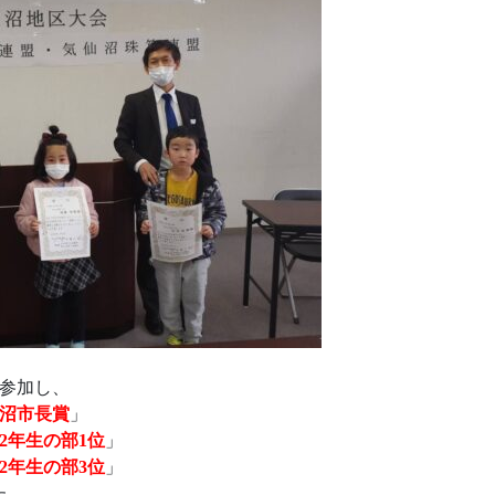
参加し、
沼市長賞
」
2年生の部1位
」
2年生の部3位
」
た。