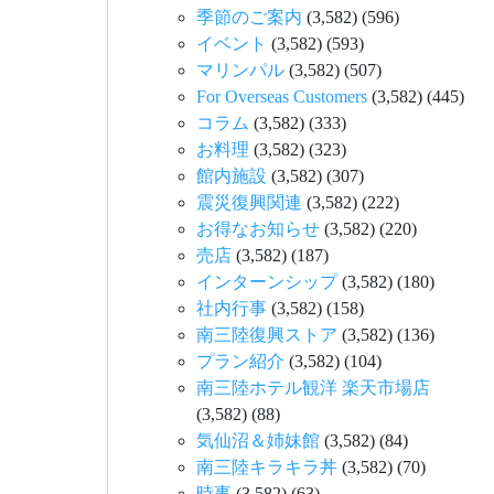
季節のご案内
(3,582)
(596)
イベント
(3,582)
(593)
マリンパル
(3,582)
(507)
For Overseas Customers
(3,582)
(445)
コラム
(3,582)
(333)
お料理
(3,582)
(323)
館内施設
(3,582)
(307)
震災復興関連
(3,582)
(222)
お得なお知らせ
(3,582)
(220)
売店
(3,582)
(187)
インターンシップ
(3,582)
(180)
社内行事
(3,582)
(158)
南三陸復興ストア
(3,582)
(136)
プラン紹介
(3,582)
(104)
南三陸ホテル観洋 楽天市場店
(3,582)
(88)
気仙沼＆姉妹館
(3,582)
(84)
南三陸キラキラ丼
(3,582)
(70)
時事
(3,582)
(63)