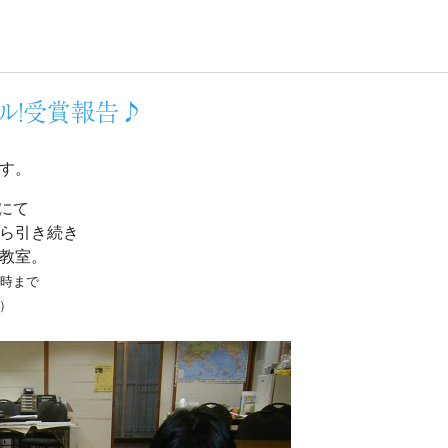
ル！受賞報告♪
す。
にて
から引き続き
教室。
7時まで
）