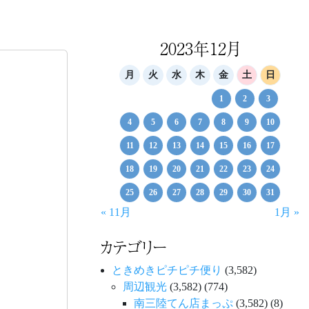
2023年12月
月
火
水
木
金
土
日
1
2
3
4
5
6
7
8
9
10
11
12
13
14
15
16
17
18
19
20
21
22
23
24
25
26
27
28
29
30
31
« 11月
1月 »
カテゴリー
ときめきピチピチ便り
(3,582)
周辺観光
(3,582)
(774)
南三陸てん店まっぷ
(3,582)
(8)