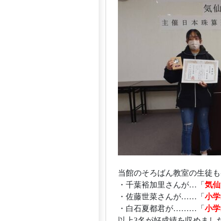
当館のそろばん教室の生徒も
・千葉裕加里さんが…「
気仙
・佐藤世菜さんが……「
小学
・白石夏都君が………「
小学
以上3名が好成績を収めまし