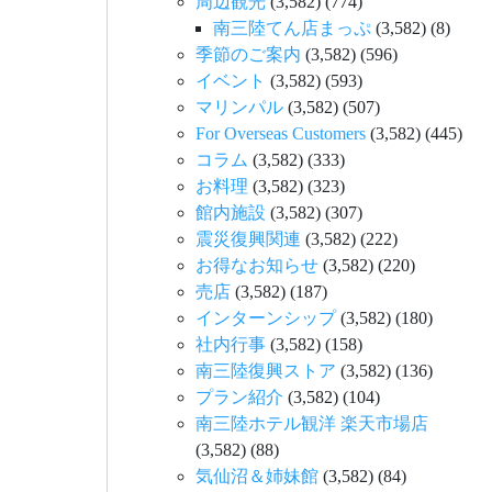
周辺観光
(3,582)
(774)
南三陸てん店まっぷ
(3,582)
(8)
季節のご案内
(3,582)
(596)
イベント
(3,582)
(593)
マリンパル
(3,582)
(507)
For Overseas Customers
(3,582)
(445)
コラム
(3,582)
(333)
お料理
(3,582)
(323)
館内施設
(3,582)
(307)
震災復興関連
(3,582)
(222)
お得なお知らせ
(3,582)
(220)
売店
(3,582)
(187)
インターンシップ
(3,582)
(180)
社内行事
(3,582)
(158)
南三陸復興ストア
(3,582)
(136)
プラン紹介
(3,582)
(104)
南三陸ホテル観洋 楽天市場店
(3,582)
(88)
気仙沼＆姉妹館
(3,582)
(84)