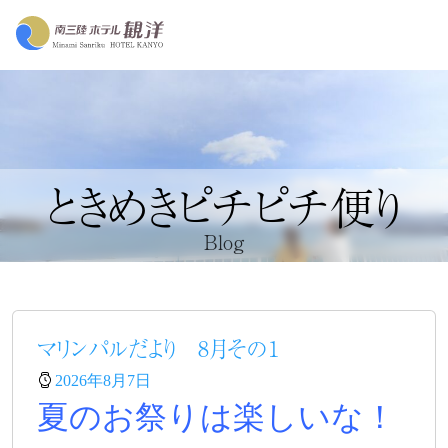
ときめきピチピチ便り
Blog
マリンパルだより 8月その１
2026年8月7日
夏のお祭りは楽しいな！