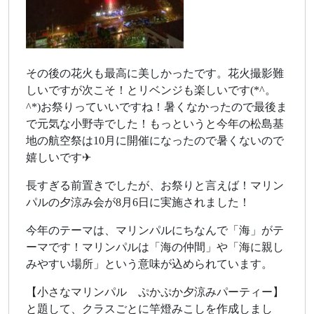
その後の花火も最高に美しかったです。花火撮影難
しいですが次こそ！とリベンジも楽しいです(*^。
^*)お祭りっていいですね！暑くなかったので最後ま
で元気な小野寺でした！もっというと今年の松島基
地の航空祭は10月に開催になったので暑くないので
嬉しいです✈
長すぎる前置きでしたが、お祭りと言えば！マリン
パルの夕涼み会が8月6日に実施されました！
今年のテーマは、マリンパルにちなんで「海」がテ
ーマです！マリンパルは「海の仲間」や「海に親し
みやすい場所」という意味が込められています。
【小さなマリンパル ぷかぷか夕涼みパーティー】
と題して、クラスごとに竿燈みこしを作成しまし