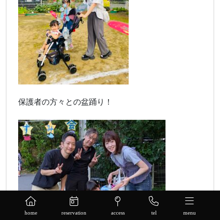
保護者の方々との盆踊り！
home
reservation
access
tel
menu