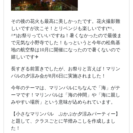
その後の花火も最高に美しかったです。花火撮影難
しいですが次こそ！とリベンジも楽しいです(*^。
^*)お祭りっていいですね！暑くなかったので最後ま
で元気な小野寺でした！もっというと今年の松島基
地の航空祭は10月に開催になったので暑くないので
嬉しいです✈
長すぎる前置きでしたが、お祭りと言えば！マリン
パルの夕涼み会が8月6日に実施されました！
今年のテーマは、マリンパルにちなんで「海」がテ
ーマです！マリンパルは「海の仲間」や「海に親し
みやすい場所」という意味が込められています。
【小さなマリンパル ぷかぷか夕涼みパーティー】
と題して、クラスごとに竿燈みこしを作成しまし
た！