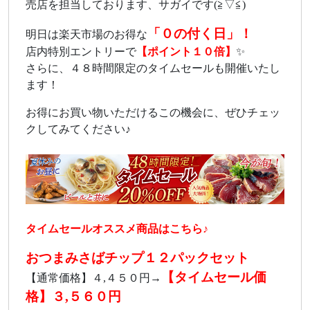
売店を担当しております、サガイです(≧▽≦)
「０の付く日」！
明日は楽天市場のお得な
店内特別エントリーで
【ポイント１０倍】
✨
さらに、４８時間限定のタイムセールも開催いたし
ます！
お得にお買い物いただけるこの機会に、ぜひチェッ
クしてみてください♪
タイムセールオススメ商品はこちら♪
おつまみさばチップ１２パックセット
【タイムセール価
【通常価格】４,４５０円→
格】３,５６０円