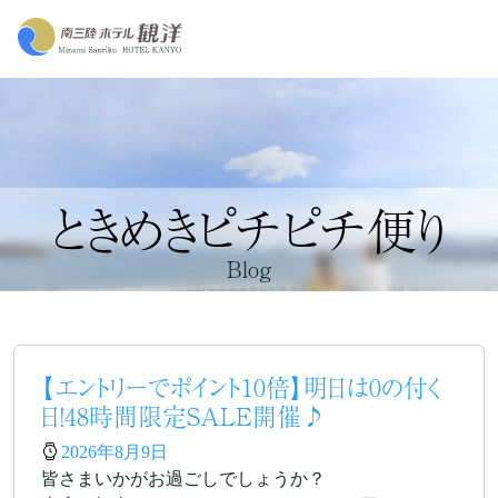
ときめきピチピチ便り
Blog
【エントリーでポイント10倍】明日は0の付く
日！48時間限定SALE開催♪
2026年8月9日
皆さまいかがお過ごしでしょうか？