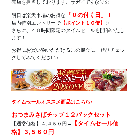
売店を担当しております、サガイです(≧▽≦)
「０の付く日」！
明日は楽天市場のお得な
店内特別エントリーで
【ポイント１０倍】
✨
さらに、４８時間限定のタイムセールも開催いたし
ます！
お得にお買い物いただけるこの機会に、ぜひチェッ
クしてみてください♪
タイムセールオススメ商品はこちら♪
おつまみさばチップ１２パックセット
【タイムセール価
【通常価格】４,４５０円→
格】３,５６０円