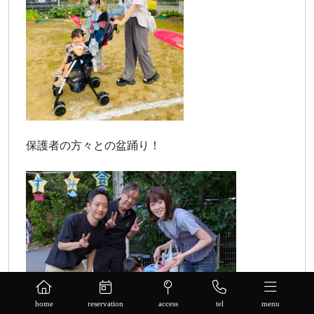
保護者の方々との盆踊り！
home
reservation
access
tel
menu