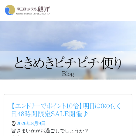
ときめきピチピチ便り
Blog
【エントリーでポイント10倍】明日は0の付く
日！48時間限定SALE開催♪
2026年8月9日
皆さまいかがお過ごしでしょうか？