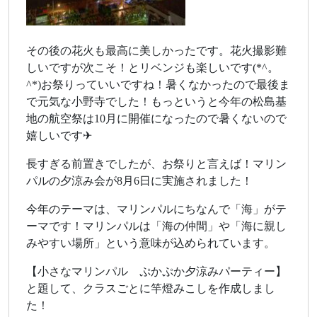
その後の花火も最高に美しかったです。花火撮影難
しいですが次こそ！とリベンジも楽しいです(*^。
^*)お祭りっていいですね！暑くなかったので最後ま
で元気な小野寺でした！もっというと今年の松島基
地の航空祭は10月に開催になったので暑くないので
嬉しいです✈
長すぎる前置きでしたが、お祭りと言えば！マリン
パルの夕涼み会が8月6日に実施されました！
今年のテーマは、マリンパルにちなんで「海」がテ
ーマです！マリンパルは「海の仲間」や「海に親し
みやすい場所」という意味が込められています。
【小さなマリンパル ぷかぷか夕涼みパーティー】
と題して、クラスごとに竿燈みこしを作成しまし
た！