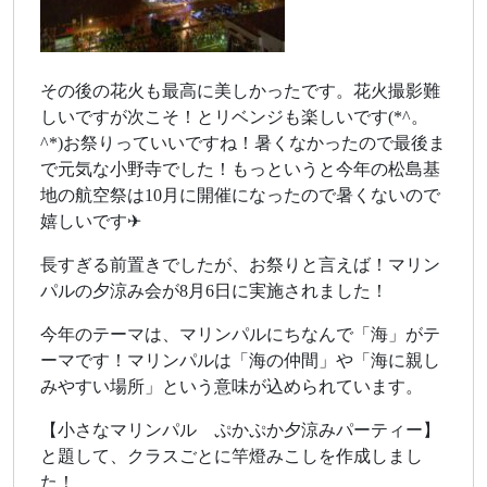
その後の花火も最高に美しかったです。花火撮影難
しいですが次こそ！とリベンジも楽しいです(*^。
^*)お祭りっていいですね！暑くなかったので最後ま
で元気な小野寺でした！もっというと今年の松島基
地の航空祭は10月に開催になったので暑くないので
嬉しいです✈
長すぎる前置きでしたが、お祭りと言えば！マリン
パルの夕涼み会が8月6日に実施されました！
今年のテーマは、マリンパルにちなんで「海」がテ
ーマです！マリンパルは「海の仲間」や「海に親し
みやすい場所」という意味が込められています。
【小さなマリンパル ぷかぷか夕涼みパーティー】
と題して、クラスごとに竿燈みこしを作成しまし
た！