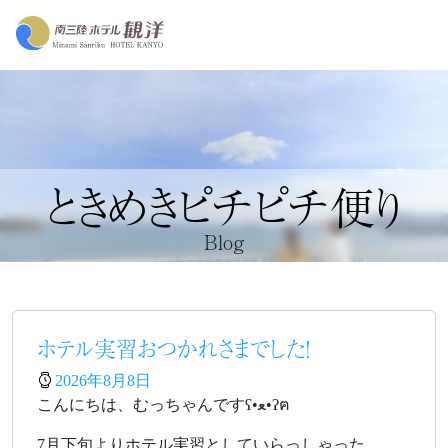
ときめきピチピチ便り
Blog
ホテル実習おつかれさまでした！
2026年8月8日
こんにちは、むっちゃんですʕ•ﻌ•ʔฅ
7月下旬よりホテル実習としていらっしゃった