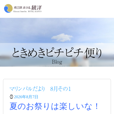
ときめきピチピチ便り
Blog
マリンパルだより 8月その１
2026年8月7日
夏のお祭りは楽しいな！