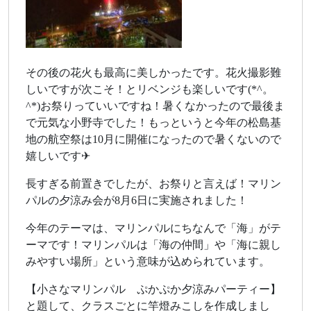
その後の花火も最高に美しかったです。花火撮影難
しいですが次こそ！とリベンジも楽しいです(*^。
^*)お祭りっていいですね！暑くなかったので最後ま
で元気な小野寺でした！もっというと今年の松島基
地の航空祭は10月に開催になったので暑くないので
嬉しいです✈
長すぎる前置きでしたが、お祭りと言えば！マリン
パルの夕涼み会が8月6日に実施されました！
今年のテーマは、マリンパルにちなんで「海」がテ
ーマです！マリンパルは「海の仲間」や「海に親し
みやすい場所」という意味が込められています。
【小さなマリンパル ぷかぷか夕涼みパーティー】
と題して、クラスごとに竿燈みこしを作成しまし