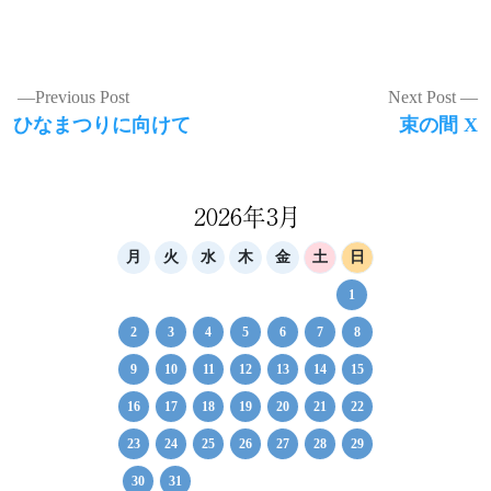
有
投
Previous Post
Next Post
Previous
Next
ひなまつりに向けて
束の間 X
稿
post:
post:
ナ
ビ
2026年3月
ゲ
月
火
水
木
金
土
日
ー
1
シ
2
3
4
5
6
7
8
ョ
9
10
11
12
13
14
15
ン
16
17
18
19
20
21
22
23
24
25
26
27
28
29
30
31