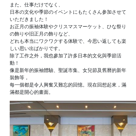
また、仕事だけでなく、
日本の文化や季節のイベントにもたくさん参加させて
いただきました！
お正月の振袖体験やクリスマスマーケット、ひな祭り
の飾りや旧正月の飾りなど、
どれも本当にワクワクする体験で、今思い返しても楽
しい思い出ばかりです。
除了工作之外，我也參加了許多日本的文化與季節活
動！
像是新年的振袖體驗、聖誕市集、女兒節及舊曆的新年
裝飾等，
每一個都是令人興奮又難忘的回憶。現在回想起來，滿
滿都是開心的畫面。