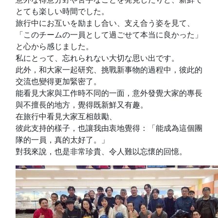
とても楽しい時間でした。
旅行中にお互いを励まし合い、支え合う姿を見て、
「このチームの一員として過ごせて本当に良かった」
と心から感じました。
私にとって、忘れられない大切な思い出です。
此外，和大家一起研究、挑戰新事物的過程中，彼此的
交流也變得更加緊密了。
能看見大家與工作時不同的一面，意外發覺大家的專長
與不擅長的地方，覺得既新鮮又有趣。
在旅行中看見大家互相鼓勵、
彼此支持的樣子，也讓我由衷地覺得：「能成為這個團
隊的一員，真的太好了。」
對我來說，也是非常珍貴、令人難以忘懷的回憶。