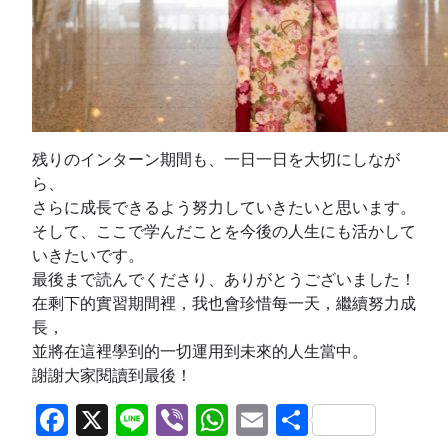
残りのインターン期間も、一日一日を大切にしなが
ら、
さらに成長できるよう努力していきたいと思います。
そして、ここで学んだことを今後の人生にも活かして
いきたいです。
最後まで読んでくださり、ありがとうございました！
在剩下的實習期間裡，我也會珍惜每一天，繼續努力成
長，
並將在這裡學到的一切運用到未來的人生當中。
謝謝大家閱讀到最後！
Facebook
X
Line
Viber
WhatsApp
Email
共