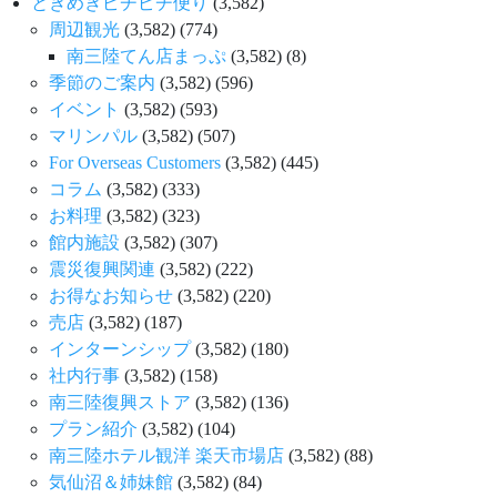
ときめきピチピチ便り
(3,582)
周辺観光
(3,582)
(774)
南三陸てん店まっぷ
(3,582)
(8)
季節のご案内
(3,582)
(596)
イベント
(3,582)
(593)
マリンパル
(3,582)
(507)
For Overseas Customers
(3,582)
(445)
コラム
(3,582)
(333)
お料理
(3,582)
(323)
館内施設
(3,582)
(307)
震災復興関連
(3,582)
(222)
お得なお知らせ
(3,582)
(220)
売店
(3,582)
(187)
インターンシップ
(3,582)
(180)
社内行事
(3,582)
(158)
南三陸復興ストア
(3,582)
(136)
プラン紹介
(3,582)
(104)
南三陸ホテル観洋 楽天市場店
(3,582)
(88)
気仙沼＆姉妹館
(3,582)
(84)