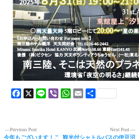
Facebook
X
Line
Viber
WhatsApp
Email
共
有
投
Previous Post
Next Post
Previous
Next
今年もございます！こ
観光付シャトルバスの伊豆沼