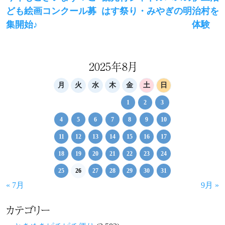
稿
post:
post:
ども絵画コンクール募
はす祭り・みやぎの明治村を
ナ
集開始♪
体験
ビ
ゲ
2025年8月
ー
シ
月
火
水
木
金
土
日
ョ
1
2
3
ン
4
5
6
7
8
9
10
11
12
13
14
15
16
17
18
19
20
21
22
23
24
25
26
27
28
29
30
31
« 7月
9月 »
カテゴリー