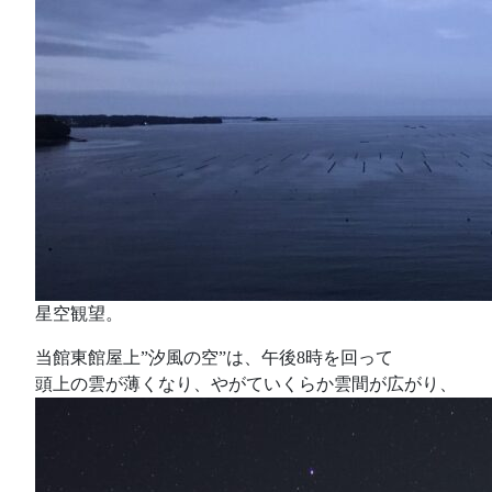
星空観望。
当館東館屋上”汐風の空”は、午後8時を回って
頭上の雲が薄くなり、やがていくらか雲間が広がり、