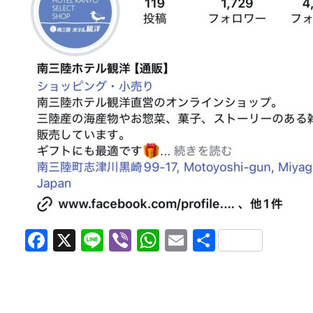
Facebook
X
Line
Viber
WhatsApp
Email
共
有