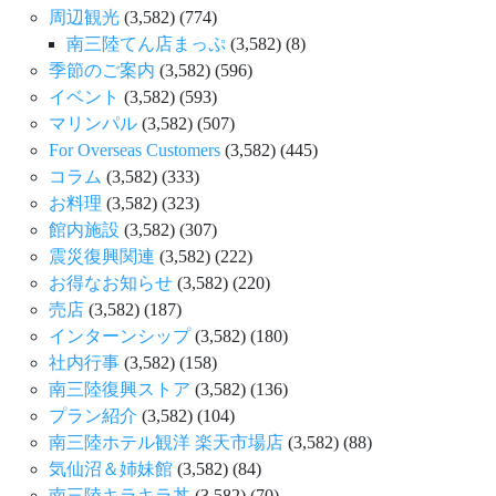
周辺観光
(3,582)
(774)
南三陸てん店まっぷ
(3,582)
(8)
季節のご案内
(3,582)
(596)
イベント
(3,582)
(593)
マリンパル
(3,582)
(507)
For Overseas Customers
(3,582)
(445)
コラム
(3,582)
(333)
お料理
(3,582)
(323)
館内施設
(3,582)
(307)
震災復興関連
(3,582)
(222)
お得なお知らせ
(3,582)
(220)
売店
(3,582)
(187)
インターンシップ
(3,582)
(180)
社内行事
(3,582)
(158)
南三陸復興ストア
(3,582)
(136)
プラン紹介
(3,582)
(104)
南三陸ホテル観洋 楽天市場店
(3,582)
(88)
気仙沼＆姉妹館
(3,582)
(84)
南三陸キラキラ丼
(3,582)
(70)