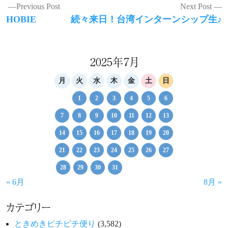
投
Previous Post
Next Post
Previous
Next
HOBIE
続々来日！台湾インターンシップ生♪
稿
post:
post:
ナ
ビ
2025年7月
ゲ
月
火
水
木
金
土
日
ー
1
2
3
4
5
6
シ
7
8
9
10
11
12
13
ョ
14
15
16
17
18
19
20
ン
21
22
23
24
25
26
27
28
29
30
31
« 6月
8月 »
カテゴリー
ときめきピチピチ便り
(3,582)